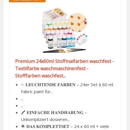
Premium 24x60ml Stoffmalfarben waschfest -
Textilfarbe waschmaschinenfest -
Stofffarben waschfest...
✨ 𝐋𝐄𝐔𝐂𝐇𝐓𝐄𝐍𝐃𝐄 𝐅𝐀𝐑𝐁𝐄𝐍 – 24er Set à 60 ml
Fabric paint für...
...
...
🖍️ 𝐄𝐈𝐍𝐅𝐀𝐂𝐇𝐄 𝐇𝐀𝐍𝐃𝐇𝐀𝐁𝐔𝐍𝐆 –
Unkompliziert dosieren...
🌟 𝐃𝐀𝐒 𝐊𝐎𝐌𝐏𝐋𝐄𝐓𝐓𝐒𝐄𝐓 – 24 x 60 ml + viele