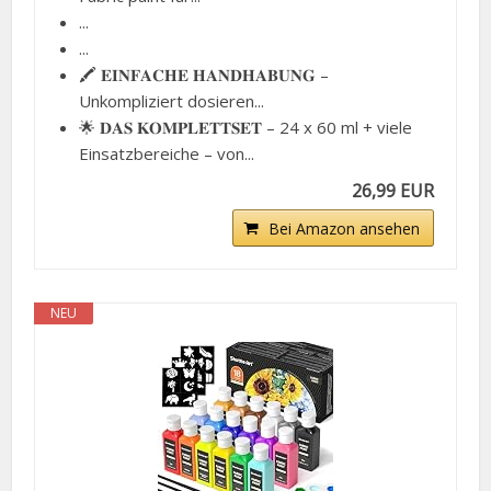
...
...
🖍️ 𝐄𝐈𝐍𝐅𝐀𝐂𝐇𝐄 𝐇𝐀𝐍𝐃𝐇𝐀𝐁𝐔𝐍𝐆 –
Unkompliziert dosieren...
🌟 𝐃𝐀𝐒 𝐊𝐎𝐌𝐏𝐋𝐄𝐓𝐓𝐒𝐄𝐓 – 24 x 60 ml + viele
Einsatzbereiche – von...
26,99 EUR
Bei Amazon ansehen
NEU