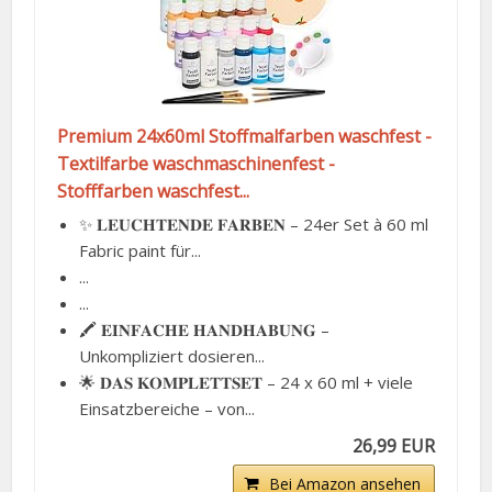
Premium 24x60ml Stoffmalfarben waschfest -
Textilfarbe waschmaschinenfest -
Stofffarben waschfest...
✨ 𝐋𝐄𝐔𝐂𝐇𝐓𝐄𝐍𝐃𝐄 𝐅𝐀𝐑𝐁𝐄𝐍 – 24er Set à 60 ml
Fabric paint für...
...
...
🖍️ 𝐄𝐈𝐍𝐅𝐀𝐂𝐇𝐄 𝐇𝐀𝐍𝐃𝐇𝐀𝐁𝐔𝐍𝐆 –
Unkompliziert dosieren...
🌟 𝐃𝐀𝐒 𝐊𝐎𝐌𝐏𝐋𝐄𝐓𝐓𝐒𝐄𝐓 – 24 x 60 ml + viele
Einsatzbereiche – von...
26,99 EUR
Bei Amazon ansehen