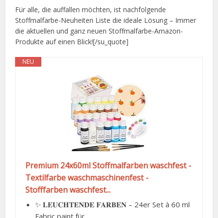
Für alle, die auffallen möchten, ist nachfolgende
Stoffmalfarbe-Neuheiten Liste die ideale Lösung – Immer
die aktuellen und ganz neuen Stoffmalfarbe-Amazon-
Produkte auf einen Blick![/su_quote]
NEU
Premium 24x60ml Stoffmalfarben waschfest -
Textilfarbe waschmaschinenfest -
Stofffarben waschfest...
✨ 𝐋𝐄𝐔𝐂𝐇𝐓𝐄𝐍𝐃𝐄 𝐅𝐀𝐑𝐁𝐄𝐍 – 24er Set à 60 ml
Fabric paint für...