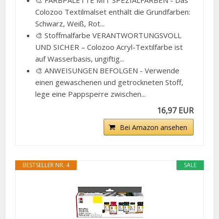
🎨 FARBPALETTE MIT SPEZIALFARBEN - Das
Colozoo Textilmalset enthält die Grundfarben:
Schwarz, Weiß, Rot...
🎨 Stoffmalfarbe VERANTWORTUNGSVOLL
UND SICHER – Colozoo Acryl-Textilfarbe ist
auf Wasserbasis, ungiftig...
🎨 ANWEISUNGEN BEFOLGEN - Verwende
einen gewaschenen und getrockneten Stoff,
lege eine Pappsperre zwischen...
16,97 EUR
Bei Amazon ansehen
BESTSELLER NR. 4
SALE