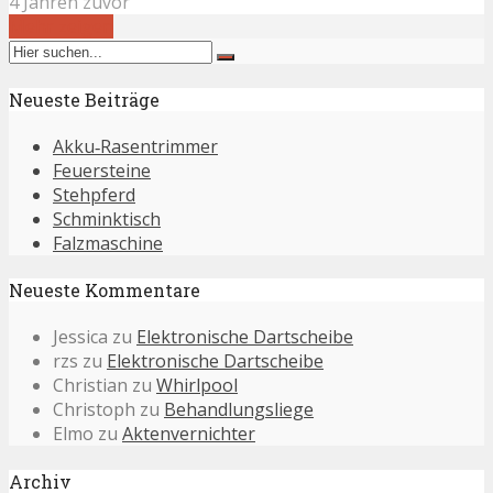
4 Jahren zuvor
Mehr zeigen
Neueste Beiträge
Akku‑Rasentrimmer
Feuersteine
Stehpferd
Schminktisch
Falzmaschine
Neueste Kommentare
Jessica
zu
Elektronische Dartscheibe
rzs
zu
Elektronische Dartscheibe
Christian
zu
Whirlpool
Christoph
zu
Behandlungsliege
Elmo
zu
Aktenvernichter
Archiv