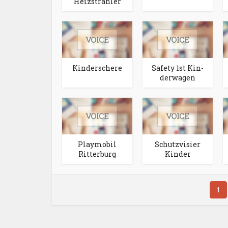
Heizstrahler
Kinderschere
Safety 1st Kin­
der­wa­gen
Playmobil
Schutzvisier
Ritterburg
Kinder
1