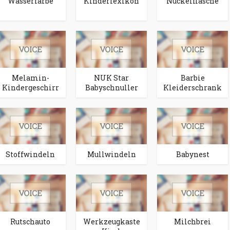
Wasserfarbe
Kinderlexikon
Nuckelflasche
Melamin-
NUK Star
Barbie
Kindergeschirr
Babyschnuller
Kleiderschrank
Stoffwindeln
Mullwindeln
Babynest
Rutschauto
Werkzeugkaste
Milchbrei