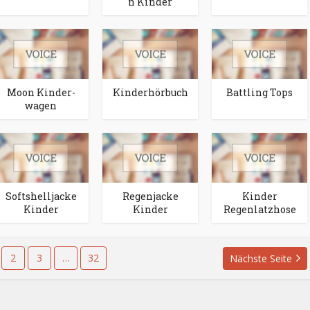
n Kinder
Moon Kin­der­
Kinderhörbuch
Battling Tops
wa­gen
Softshelljacke
Regenjacke
Kinder
Kinder
Kinder
Regenlatzhose
2
3
…
32
Nächste Seite