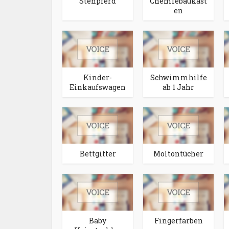
Stehpferd
Chemiebaukast
en
Kinder-
Schwimmhilfe
Einkaufswagen
ab 1 Jahr
Bettgitter
Moltontücher
Baby
Fingerfarben