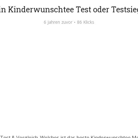
in Kinderwunschtee Test oder Testsie
6 Jahren zuvor
86 Klicks
Test & Vergleich. Welches ist das beste Kinderwunschtee Mo