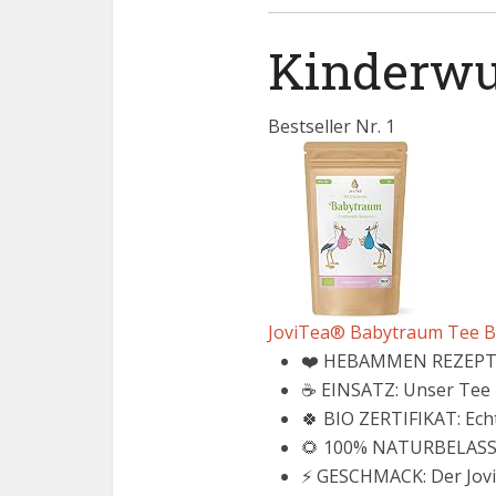
Kinderwu
Bestseller Nr. 1
JoviTea® Babytraum Tee BIO
❤️ HEBAMMEN REZEPTUR:
☕️ EINSATZ: Unser Tee i
🍀 BIO ZERTIFIKAT: Echt
🌻 100% NATURBELASSEN
⚡️ GESCHMACK: Der Jov