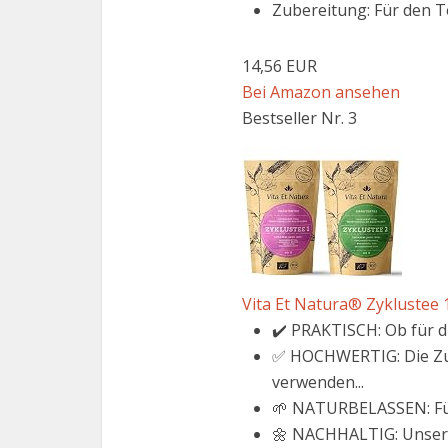
Zubereitung: Für den Te
14,56 EUR
Bei Amazon ansehen
Bestseller Nr. 3
Vita Et Natura® Zyklustee 1
✔️ PRAKTISCH: Ob für di
✅ HOCHWERTIG: Die Zut
verwenden...
🌱 NATURBELASSEN: Für 
🌼 NACHHALTIG: Unser Z