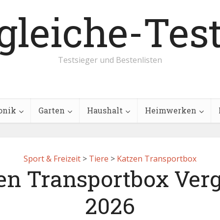
Testsieger und Bestenlisten
onik
Garten
Haushalt
Heimwerken
Sport & Freizeit
>
Tiere
>
Katzen Transportbox
en Transportbox Verg
2026