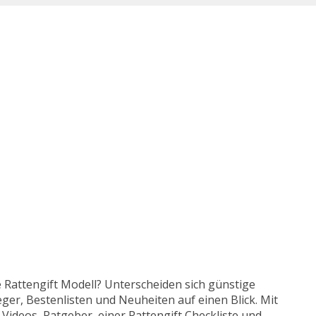
te Rattengift Modell? Unterscheiden sich günstige
ger, Bestenlisten und Neuheiten auf einen Blick. Mit
 Videos, Ratgeber, einer Rattengift Checkliste und