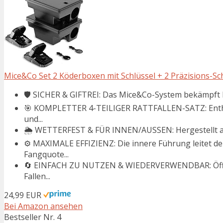
Mice&Co Set 2 Köderboxen mit Schlüssel + 2 Präzisions-Schl
🛡️ SICHER & GIFTREI: Das Mice&Co-System bekämpft M
🎯 KOMPLETTER 4-TEILIGER RATTFALLEN-SATZ: Enthäl
und...
🌦️ WETTERFEST & FÜR INNEN/AUSSEN: Hergestellt aus 
⚙️ MAXIMALE EFFIZIENZ: Die innere Führung leitet de
Fangquote...
🔄 EINFACH ZU NUTZEN & WIEDERVERWENDBAR: Öffnen,
Fallen...
24,99 EUR
Bei Amazon ansehen
Bestseller Nr. 4