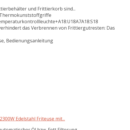
tierbehälter und Frittierkorb sind...
 Thermokunststoffgriffe
 Temperaturkontrollleuchte+A18:U18A7A18:S18
rhindert das Verbrennen von Frittiergutresten: Das
use, Bedienungsanleitung
300W Edelstahl Friteuse mit...
automatischer Öl bzw. Fett Filterung