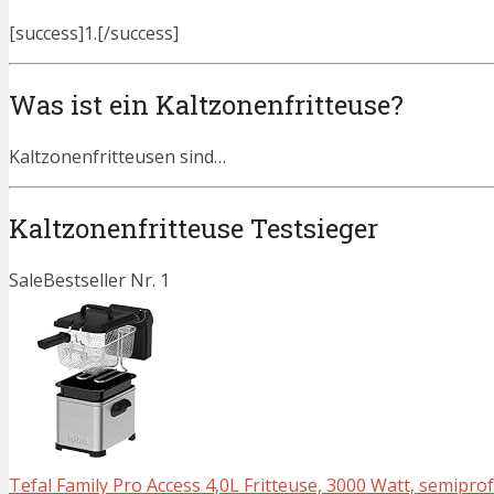
[success]1.[/success]
Was ist ein Kaltzonenfritteuse?
Kaltzonenfritteusen sind…
Kaltzonenfritteuse Testsieger
Sale
Bestseller Nr. 1
Tefal Family Pro Access 4,0L Fritteuse, 3000 Watt, semipro