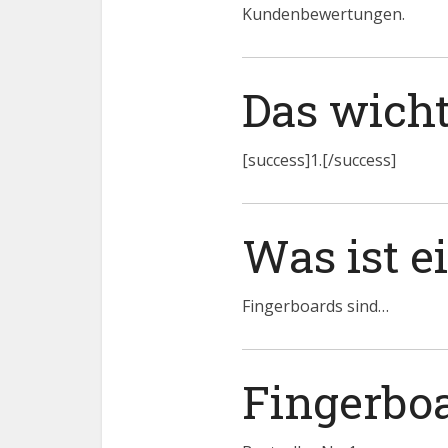
Kundenbewertungen.
Das wicht
[success]1.[/success]
Was ist e
Fingerboards sind…
Fingerboa