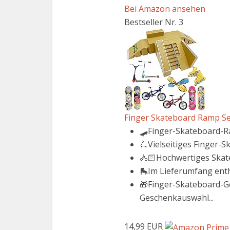
Bei Amazon ansehen
Bestseller Nr. 3
Finger Skateboard Ramp Set, 
🛹Finger-Skateboard-Ram
🛴Vielseitiges Finger-S
🚴🏻Hochwertiges Skatep
🛼Im Lieferumfang enthal
🎁Finger-Skateboard-Ge
Geschenkauswahl...
14,99 EUR