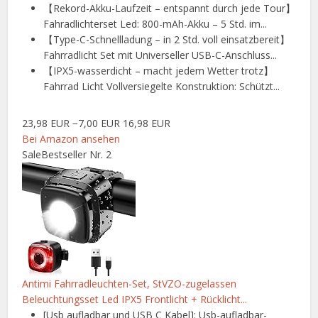
【Rekord-Akku-Laufzeit – entspannt durch jede Tour】
Fahradlichterset Led: 800-mAh-Akku – 5 Std. im...
【Type-C-Schnellladung – in 2 Std. voll einsatzbereit】
Fahrradlicht Set mit Universeller USB-C-Anschluss...
【IPX5-wasserdicht – macht jedem Wetter trotz】
Fahrrad Licht Vollversiegelte Konstruktion: Schützt...
23,98 EUR
−7,00 EUR
16,98 EUR
Bei Amazon ansehen
Sale
Bestseller Nr. 2
Antimi Fahrradleuchten-Set, StVZO-zugelassen
Beleuchtungsset Led IPX5 Frontlicht + Rücklicht...
[Usb aufladbar und USB C Kabel]: Usb-aufladbar-