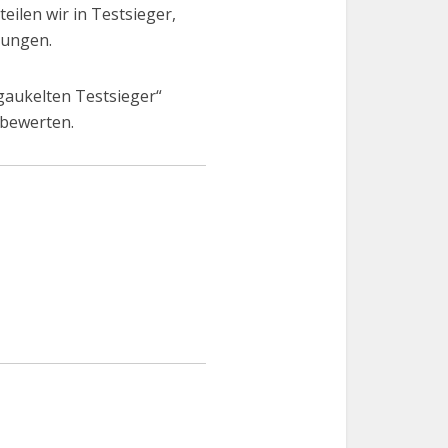
eilen wir in Testsieger,
tungen.
egaukelten Testsieger“
 bewerten.