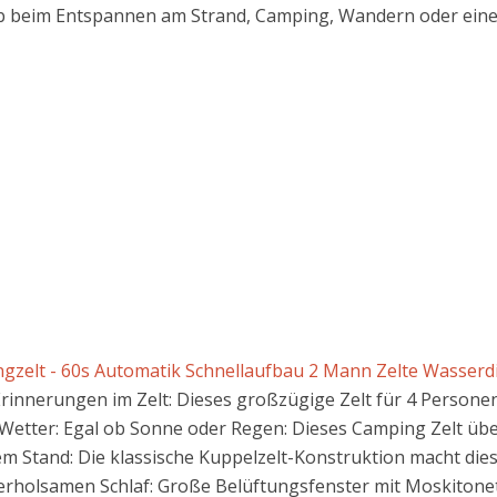
 Ob beim Entspannen am Strand, Camping, Wandern oder ein
gzelt - 60s Automatik Schnellaufbau 2 Mann Zelte Wasserdic
innerungen im Zelt: Dieses großzügige Zelt für 4 Personen bi
 Wetter: Egal ob Sonne oder Regen: Dieses Camping Zelt übe
rem Stand: Die klassische Kuppelzelt-Konstruktion macht diese
 erholsamen Schlaf: Große Belüftungsfenster mit Moskitonetz