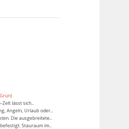
(Grün)
elt lässt sich...
g, Angeln, Urlaub oder...
en. Die ausgebreitete...
efestigt. Stauraum im...