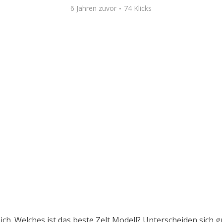
6 Jahren zuvor
74 Klicks
eich. Welches ist das beste Zelt Modell? Unterscheiden sich 