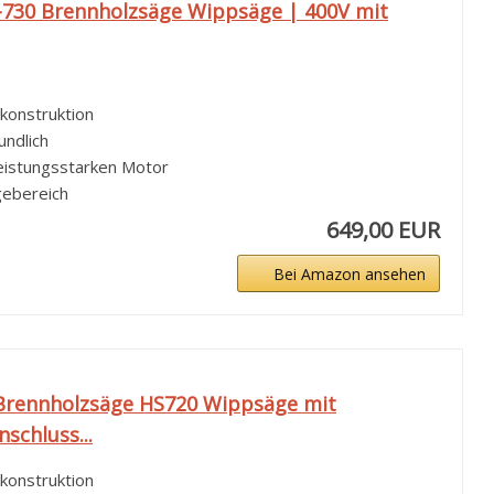
-730 Brennholzsäge Wippsäge | 400V mit
lkonstruktion
undlich
leistungsstarken Motor
gebereich
649,00 EUR
Bei Amazon ansehen
Brennholzsäge HS720 Wippsäge mit
schluss...
lkonstruktion