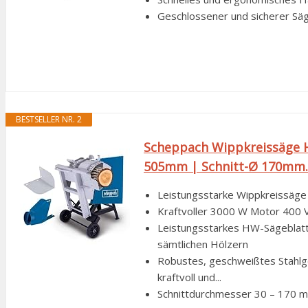
Geschlossener und sicherer Sä
BESTSELLER NR. 2
Scheppach Wippkreissäge 
505mm | Schnitt-Ø 170mm..
Leistungsstarke Wippkreissäge
Kraftvoller 3000 W Motor 400 
Leistungsstarkes HW-Sägeblat
sämtlichen Hölzern
Robustes, geschweißtes Stahlge
kraftvoll und...
Schnittdurchmesser 30 – 170 