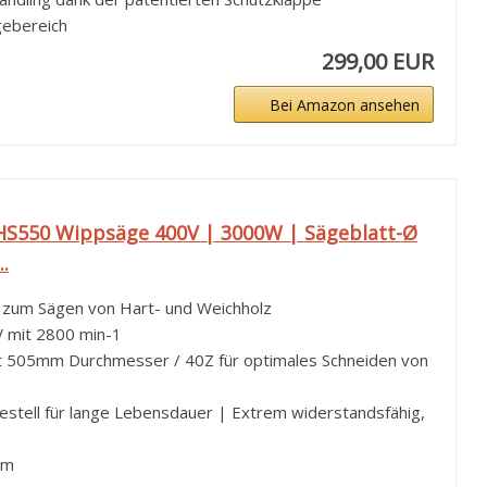
gebereich
299,00 EUR
Bei Amazon ansehen
HS550 Wippsäge 400V | 3000W | Sägeblatt-Ø
.
 zum Sägen von Hart- und Weichholz
V mit 2800 min-1
t 505mm Durchmesser / 40Z für optimales Schneiden von
stell für lange Lebensdauer | Extrem widerstandsfähig,
mm