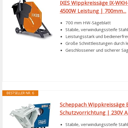
IXES Wippkreissäge IX-WKH
4500W Leistung | 700mm...
700 mm HW-Sägeblatt
Stabile, verwindungssteife Stah
Leistungsstark und bedienerfre
Große Schnittleistungen durch 
Geschlossener und sicherer Sä
BESTSELLER NR. 6
Scheppach Wippkreissäge 
Schutzvorrichtung | 230V An
Stabile, verwindungssteife Stah