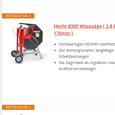
BESTSELLER NR. 4
Hecht 8300 Wippsäge ( 2,8 
170mm )
Hochwertiges 505mm Hartmetall
Der leistungsstarke, langlebige
Schnittleistungen
Die Säge kann an regulären Ha
Kraftstrom benötigt!
BESTSELLER NR. 5