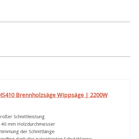
HS410 Brennholzsäge Wippsäge | 2200W
roßer Schnittleistung
140 mm Holzdurchmesser
stimmung der Schnittlänge
ndling dank der patentierten Schutzklappe