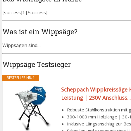
[success]1.[/success]
Was ist ein Wippsäge?
Wippsägen sind…
Wippsäge Testsieger
BESTSELLER NR. 1
Scheppach Wippkreissäge 
Leistung | 230V Anschluss...
Robuste Stahlkonstruktion mit g
300-1000 mm Holzlänge | 30-
Inklusive Längsanschlag zur Be
Schnelles und ergonomisches Ha