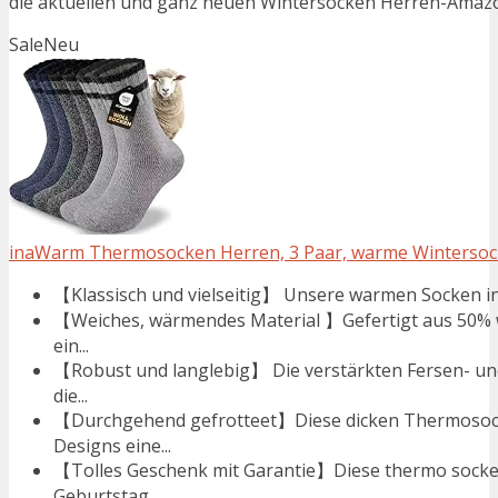
die aktuellen und ganz neuen Wintersocken Herren-Amazon
Sale
Neu
inaWarm Thermosocken Herren, 3 Paar, warme Winterso
【Klassisch und vielseitig】 Unsere warmen Socken in
【Weiches, wärmendes Material 】Gefertigt aus 50% 
ein...
【Robust und langlebig】 Die verstärkten Fersen- un
die...
【Durchgehend gefrotteet】Diese dicken Thermosock
Designs eine...
【Tolles Geschenk mit Garantie】Diese thermo socken
Geburtstag...