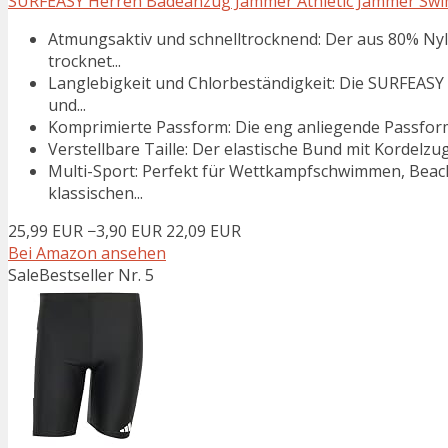
SURFEASY Herren Badeanzug Jammer Athletic Jammer Swim
Atmungsaktiv und schnelltrocknend: Der aus 80% Ny
trocknet...
Langlebigkeit und Chlorbeständigkeit: Die SURFEASY
und...
Komprimierte Passform: Die eng anliegende Passform 
Verstellbare Taille: Der elastische Bund mit Kordelzu
Multi-Sport: Perfekt für Wettkampfschwimmen, Beach
klassischen...
25,99 EUR
−3,90 EUR
22,09 EUR
Bei Amazon ansehen
Sale
Bestseller Nr. 5