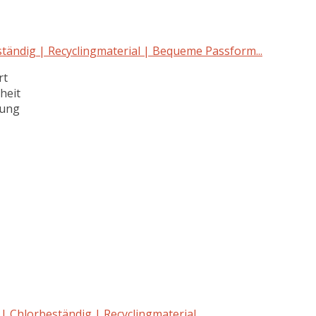
ndig | Recyclingmaterial | Bequeme Passform...
rt
heit
tung
hlorbeständig | Recyclingmaterial...