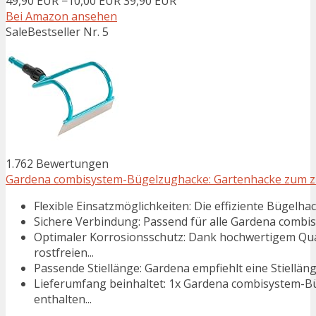
49,90 EUR
−10,00 EUR
39,90 EUR
Bei Amazon ansehen
Sale
Bestseller Nr. 5
1.762 Bewertungen
Gardena combisystem-Bügelzughacke: Gartenhacke zum zie
Flexible Einsatzmöglichkeiten: Die effiziente Bügelha
Sichere Verbindung: Passend für alle Gardena combisys
Optimaler Korrosionsschutz: Dank hochwertigem Qua
rostfreien...
Passende Stiellänge: Gardena empfiehlt eine Stiellä
Lieferumfang beinhaltet: 1x Gardena combisystem-Bü
enthalten...