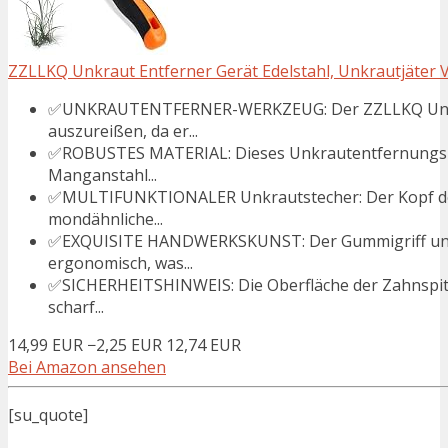
ZZLLKQ Unkraut Entferner Gerät Edelstahl, Unkrautjäter V
✅UNKRAUTENTFERNER-WERKZEUG: Der ZZLLKQ Unkrau
auszureißen, da er...
✅ROBUSTES MATERIAL: Dieses Unkrautentfernungs-W
Manganstahl...
✅MULTIFUNKTIONALER Unkrautstecher: Der Kopf de
mondähnliche...
✅EXQUISITE HANDWERKSKUNST: Der Gummigriff unse
ergonomisch, was...
✅SICHERHEITSHINWEIS: Die Oberfläche der Zahnspit
scharf...
14,99 EUR
−2,25 EUR
12,74 EUR
Bei Amazon ansehen
[su_quote]