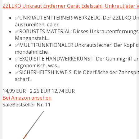
ZZLLKQ Unkraut Entferner Gerät Edelstahl, Unkrautjäter V
✅UNKRAUTENTFERNER-WERKZEUG: Der ZZLLKQ Unkrau
auszureißen, da er...
✅ROBUSTES MATERIAL: Dieses Unkrautentfernungs-W
Manganstahl...
✅MULTIFUNKTIONALER Unkrautstecher: Der Kopf de
mondähnliche...
✅EXQUISITE HANDWERKSKUNST: Der Gummigriff unse
ergonomisch, was...
✅SICHERHEITSHINWEIS: Die Oberfläche der Zahnspit
scharf...
14,99 EUR
−2,25 EUR
12,74 EUR
Bei Amazon ansehen
Sale
Bestseller Nr. 11