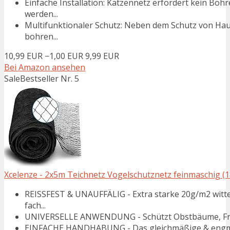
Einfache Installation: Katzennetz erfordert kein Boh
werden...
Multifunktionaler Schutz: Neben dem Schutz von Ha
bohren...
10,99 EUR
−1,00 EUR
9,99 EUR
Bei Amazon ansehen
Sale
Bestseller Nr. 5
Xcelenze - 2x5m Teichnetz Vogelschutznetz feinmaschig 
REISSFEST & UNAUFFÄLIG - Extra starke 20g/m2 witt
fach...
UNIVERSELLE ANWENDUNG - Schützt Obstbäume, Früch
EINFACHE HANDHABUNG - Das gleichmäßige & engma