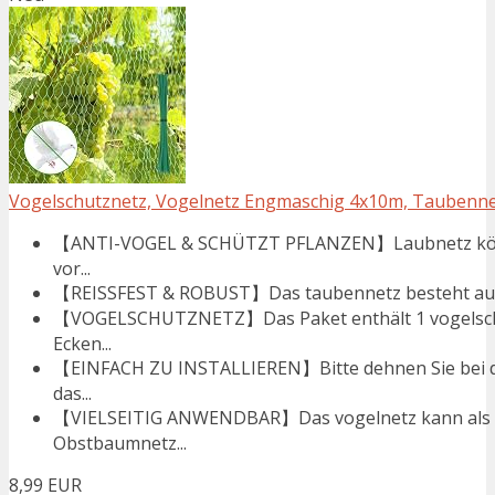
Vogelschutznetz, Vogelnetz Engmaschig 4x10m, Taubenne
【ANTI-VOGEL & SCHÜTZT PFLANZEN】Laubnetz könn
vor...
【REISSFEST & ROBUST】Das taubennetz besteht aus Po
【VOGELSCHUTZNETZ】Das Paket enthält 1 vogelschut
Ecken...
【EINFACH ZU INSTALLIEREN】Bitte dehnen Sie bei der
das...
【VIELSEITIG ANWENDBAR】Das vogelnetz kann als Ga
Obstbaumnetz...
8,99 EUR