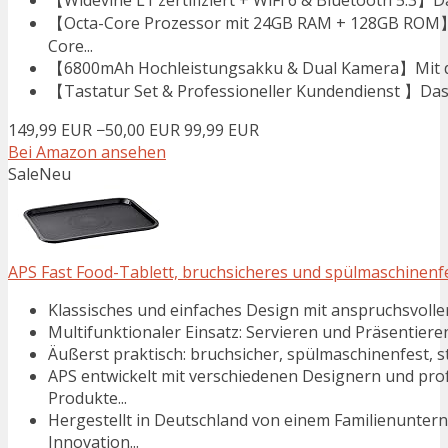
【Widevine L1 zertifiziert + WiFi 6 & Bluetooth 5.3】Da
【Octa-Core Prozessor mit 24GB RAM + 128GB ROM】Da
Core...
【6800mAh Hochleistungsakku & Dual Kamera】Mit dem
【Tastatur Set & Professioneller Kundendienst 】Das 4
149,99 EUR
−50,00 EUR
99,99 EUR
Bei Amazon ansehen
Sale
Neu
APS Fast Food-Tablett, bruchsicheres und spülmaschinenfes
Klassisches und einfaches Design mit anspruchsvolle
Multifunktionaler Einsatz: Servieren und Präsentiere
Äußerst praktisch: bruchsicher, spülmaschinenfest, s
APS entwickelt mit verschiedenen Designern und pro
Produkte...
Hergestellt in Deutschland von einem Familienuntern
Innovation...