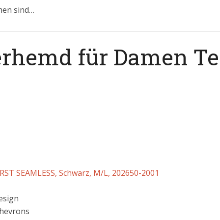
men sind…
erhemd für Damen Te
ST SEAMLESS, Schwarz, M/L, 202650-2001
esign
Chevrons