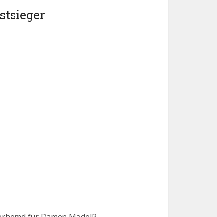
stsieger
nterhemd für Damen Modell?