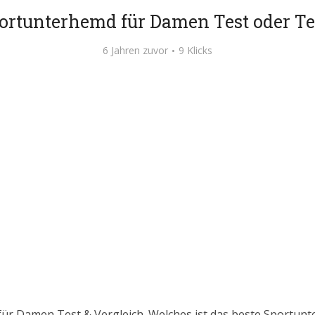
ortunterhemd für Damen Test oder Te
6 Jahren zuvor
9 Klicks
für Damen Test & Vergleich. Welches ist das beste Sportu