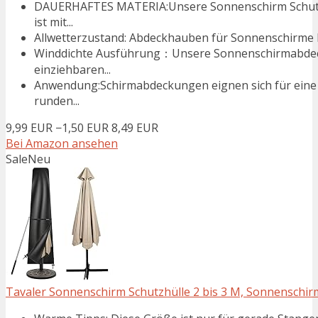
DAUERHAFTES MATERIA:Unsere Sonnenschirm Schutzh
ist mit...
Allwetterzustand: Abdeckhauben für Sonnenschirme h
Winddichte Ausführung：Unsere Sonnenschirmabdecku
einziehbaren...
Anwendung:Schirmabdeckungen eignen sich für eine v
runden...
9,99 EUR
−1,50 EUR
8,49 EUR
Bei Amazon ansehen
Sale
Neu
Tavaler Sonnenschirm Schutzhülle 2 bis 3 M, Sonnenschirm