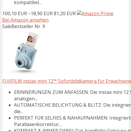
kompatibel...
100,10 EUR
−18,90 EUR
81,20 EUR
Bei Amazon ansehen
Sale
Bestseller Nr. 9
FUJIFILM instax mini 12™ Sofortbildkamera für Erwachsene 
ERINNERUNGEN ZUM ANFASSEN: Die instax mini 12 Sof
analogen...
AUTOMATISCHE BELICHTUNG & BLITZ: Die integrierte 
die...
PERFEKT FÜR SELFIES & NAHAUFNAHMEN: Integrierte
Parallaxenkorrektur...
KOMPAKT & IMMER DABEI: Das handliche Gehäuse mac