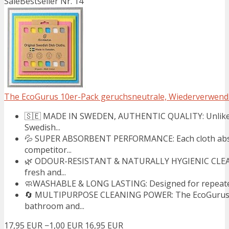
Sale
Bestseller Nr. 14
The EcoGurus 10er-Pack geruchsneutrale, Wiederverwendbar
🇸🇪 MADE IN SWEDEN, AUTHENTIC QUALITY: Unlike 
Swedish...
💦 SUPER ABSORBENT PERFORMANCE: Each cloth absorb
competitor...
🌿 ODOUR-RESISTANT & NATURALLY HYGIENIC CLEANIN
fresh and...
🧼WASHABLE & LONG LASTING: Designed for repeated us
🔄 MULTIPURPOSE CLEANING POWER: The EcoGurus Swed
bathroom and...
17,95 EUR
−1,00 EUR
16,95 EUR