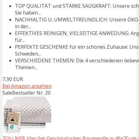
TOP QUALITÄT und STARKE SAUGKRAFT: Unsere schwe
Sie haben...
NACHHALTIG U. UMWELTFREUNDLICH: Unsere ÖKO-Rein
in der...
EFFEKTIVES REINIGEN, VIELSEITIGE ANWEDUNG: Ange
für...
PERFEKTE GESCHENKE für ein schönes Zuhause: Unser
Schweden...
VERSCHIEDENE THEMEN: Die 4 verschiedenen liebevol
Themen...
7,90 EUR
Bei Amazon ansehen
Sale
Bestseller Nr. 20
ZOLLNER 10er Set Geschirrtücher Baumwolle in 46x70 cm -