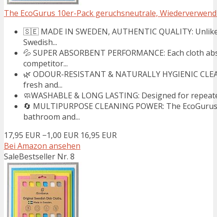
The EcoGurus 10er-Pack geruchsneutrale, Wiederverwendbar
🇸🇪 MADE IN SWEDEN, AUTHENTIC QUALITY: Unlike 
Swedish...
💦 SUPER ABSORBENT PERFORMANCE: Each cloth absorb
competitor...
🌿 ODOUR-RESISTANT & NATURALLY HYGIENIC CLEANIN
fresh and...
🧼WASHABLE & LONG LASTING: Designed for repeated us
🔄 MULTIPURPOSE CLEANING POWER: The EcoGurus Swed
bathroom and...
17,95 EUR
−1,00 EUR
16,95 EUR
Bei Amazon ansehen
Sale
Bestseller Nr. 8