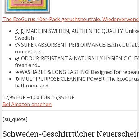
The EcoGurus 10er-Pack geruchsneutrale, Wiederverwendbar
🇸🇪 MADE IN SWEDEN, AUTHENTIC QUALITY: Unlike 
Swedish...
💦 SUPER ABSORBENT PERFORMANCE: Each cloth absorb
competitor...
🌿 ODOUR-RESISTANT & NATURALLY HYGIENIC CLEANIN
fresh and...
🧼WASHABLE & LONG LASTING: Designed for repeated us
🔄 MULTIPURPOSE CLEANING POWER: The EcoGurus Swed
bathroom and...
17,95 EUR
−1,00 EUR
16,95 EUR
Bei Amazon ansehen
[su_quote]
Schweden-Geschirrtücher Neuersche