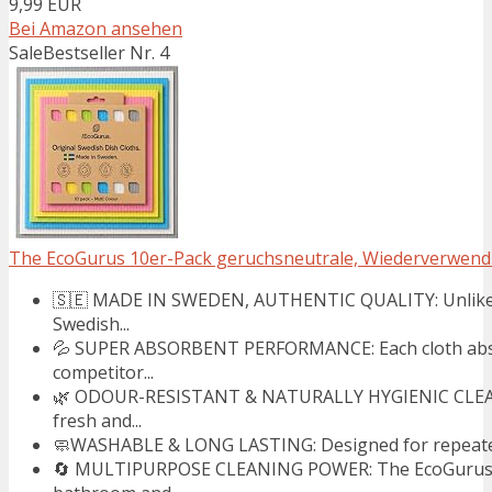
9,99 EUR
Bei Amazon ansehen
Sale
Bestseller Nr. 4
The EcoGurus 10er-Pack geruchsneutrale, Wiederverwendbar
🇸🇪 MADE IN SWEDEN, AUTHENTIC QUALITY: Unlike 
Swedish...
💦 SUPER ABSORBENT PERFORMANCE: Each cloth absorb
competitor...
🌿 ODOUR-RESISTANT & NATURALLY HYGIENIC CLEANIN
fresh and...
🧼WASHABLE & LONG LASTING: Designed for repeated us
🔄 MULTIPURPOSE CLEANING POWER: The EcoGurus Swed