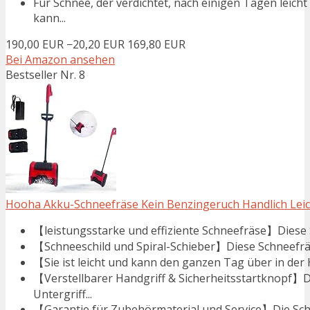
Für Schnee, der verdichtet, nach einigen Tagen leich
kann...
190,00 EUR
−20,20 EUR
169,80 EUR
Bei Amazon ansehen
Bestseller Nr. 8
Hooha Akku-Schneefräse Kein Benzingeruch Handlich Leic
【leistungsstarke und effiziente Schneefräse】Diese S
【Schneeschild und Spiral-Schieber】Diese Schneefräse
【Sie ist leicht und kann den ganzen Tag über in der
【Verstellbarer Handgriff & Sicherheitsstartknopf】Di
Untergriff...
【Garantie für Zubehörmaterial und Service】Die Sch