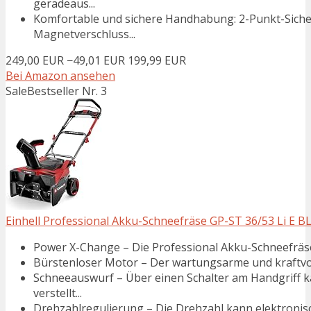
geradeaus...
Komfortable und sichere Handhabung: 2-Punkt-Sicher
Magnetverschluss...
249,00 EUR
−49,01 EUR
199,99 EUR
Bei Amazon ansehen
Sale
Bestseller Nr. 3
Einhell Professional Akku-Schneefräse GP-ST 36/53 Li E B
Power X-Change – Die Professional Akku-Schneefräse G
Bürstenloser Motor – Der wartungsarme und kraftvoll
Schneeauswurf – Über einen Schalter am Handgriff k
verstellt...
Drehzahlregulierung – Die Drehzahl kann elektronisc