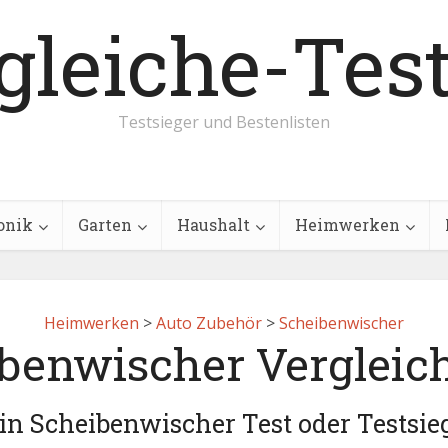
Testsieger und Bestenlisten
onik
Garten
Haushalt
Heimwerken
Heimwerken
>
Auto Zubehör
>
Scheibenwischer
benwischer Vergleic
in Scheibenwischer Test oder Testsie