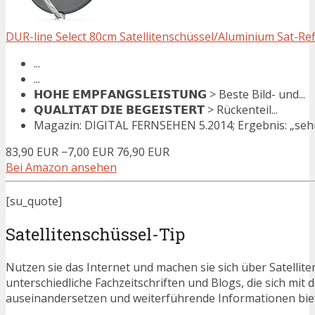
DUR-line Select 80cm Satellitenschüssel/Aluminium Sat-Refl
...
...
𝗛𝗢𝗛𝗘 𝗘𝗠𝗣𝗙𝗔𝗡𝗚𝗦𝗟𝗘𝗜𝗦𝗧𝗨𝗡𝗚 > Beste Bild- und...
𝗤𝗨𝗔𝗟𝗜𝗧𝗔̈𝗧 𝗗𝗜𝗘 𝗕𝗘𝗚𝗘𝗜𝗦𝗧𝗘𝗥𝗧 > Rückenteil...
Magazin: DIGITAL FERNSEHEN 5.2014; Ergebnis: „sehr gu
83,90 EUR
−7,00 EUR
76,90 EUR
Bei Amazon ansehen
[su_quote]
Satellitenschüssel-Tip
Nutzen sie das Internet und machen sie sich über Satellite
unterschiedliche Fachzeitschriften und Blogs, die sich mi
auseinandersetzen und weiterführende Informationen bie