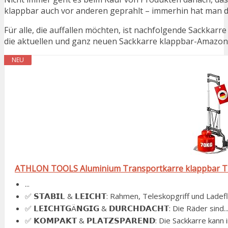
klappbar auch vor anderen geprahlt – immerhin hat man 
Für alle, die auffallen möchten, ist nachfolgende Sackkar
die aktuellen und ganz neuen Sackkarre klappbar-Amazon-
NEU
ATHLON TOOLS Aluminium Transportkarre klappbar TÜV 
...
✅ 𝗦𝗧𝗔𝗕𝗜𝗟 & 𝗟𝗘𝗜𝗖𝗛𝗧: Rahmen, Teleskopgriff und Ladefl
✅ 𝗟𝗘𝗜𝗖𝗛𝗧𝗚Ä𝗡𝗚𝗜𝗚 & 𝗗𝗨𝗥𝗖𝗛𝗗𝗔𝗖𝗛𝗧: Die Räder sind..
✅ 𝗞𝗢𝗠𝗣𝗔𝗞𝗧 & 𝗣𝗟𝗔𝗧𝗭𝗦𝗣𝗔𝗥𝗘𝗡𝗗: Die Sackkarre kann in