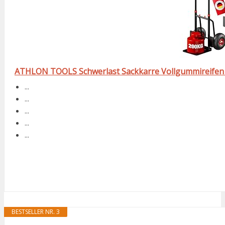
ATHLON TOOLS Schwerlast Sackkarre Vollgummireifen 20
...
...
...
...
...
BESTSELLER NR. 3