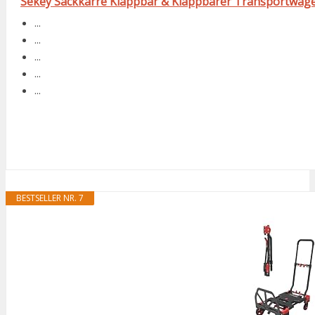
Sekey Sackkarre Klappbar & Klappbarer Transportwagen 
...
...
...
...
...
BESTSELLER NR. 7