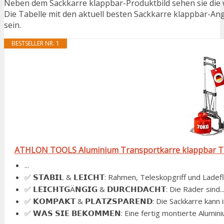
Neben dem Sackkarre klappbar-Produktbild sehen sie die 
Die Tabelle mit den aktuell besten Sackkarre klappbar-Ange
sein.
BESTSELLER NR. 1
ATHLON TOOLS Aluminium Transportkarre klappbar TÜV 
...
✅ 𝗦𝗧𝗔𝗕𝗜𝗟 & 𝗟𝗘𝗜𝗖𝗛𝗧: Rahmen, Teleskopgriff und Ladefl
✅ 𝗟𝗘𝗜𝗖𝗛𝗧𝗚Ä𝗡𝗚𝗜𝗚 & 𝗗𝗨𝗥𝗖𝗛𝗗𝗔𝗖𝗛𝗧: Die Räder sind..
✅ 𝗞𝗢𝗠𝗣𝗔𝗞𝗧 & 𝗣𝗟𝗔𝗧𝗭𝗦𝗣𝗔𝗥𝗘𝗡𝗗: Die Sackkarre kann in
✅ 𝗪𝗔𝗦 𝗦𝗜𝗘 𝗕𝗘𝗞𝗢𝗠𝗠𝗘𝗡: Eine fertig montierte Alumini