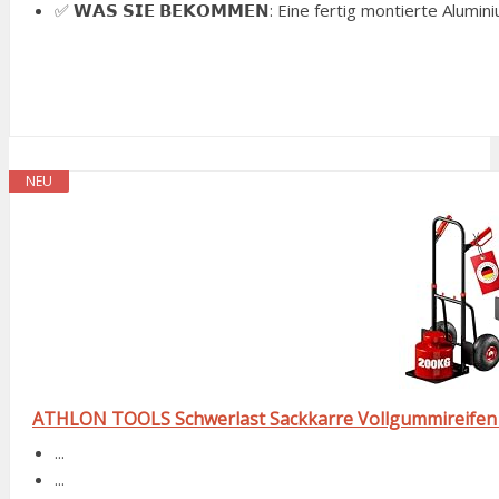
✅ 𝗪𝗔𝗦 𝗦𝗜𝗘 𝗕𝗘𝗞𝗢𝗠𝗠𝗘𝗡: Eine fertig montierte Alumini
NEU
ATHLON TOOLS Schwerlast Sackkarre Vollgummireifen 20
...
...