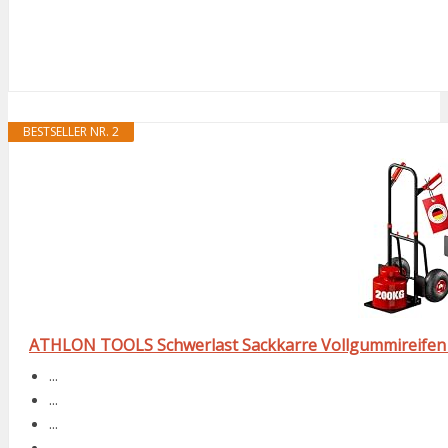
BESTSELLER NR. 2
ATHLON TOOLS Schwerlast Sackkarre Vollgummireifen 20
...
...
...
...