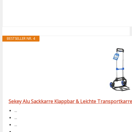
BESTSELLER NR. 4
Sekey Alu Sackkarre Klappbar & Leichte Transportkarre 
...
...
...
...