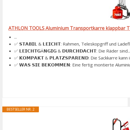
ATHLON TOOLS Aluminium Transportkarre klappbar TÜV 
...
✅ 𝗦𝗧𝗔𝗕𝗜𝗟 & 𝗟𝗘𝗜𝗖𝗛𝗧: Rahmen, Teleskopgriff und Ladefl
✅ 𝗟𝗘𝗜𝗖𝗛𝗧𝗚Ä𝗡𝗚𝗜𝗚 & 𝗗𝗨𝗥𝗖𝗛𝗗𝗔𝗖𝗛𝗧: Die Räder sind..
✅ 𝗞𝗢𝗠𝗣𝗔𝗞𝗧 & 𝗣𝗟𝗔𝗧𝗭𝗦𝗣𝗔𝗥𝗘𝗡𝗗: Die Sackkarre kann in
✅ 𝗪𝗔𝗦 𝗦𝗜𝗘 𝗕𝗘𝗞𝗢𝗠𝗠𝗘𝗡: Eine fertig montierte Alumini
BESTSELLER NR. 2