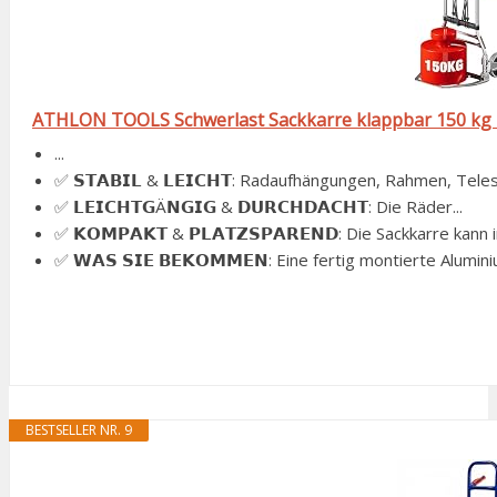
ATHLON TOOLS Schwerlast Sackkarre klappbar 150 kg TÜ
...
✅ 𝗦𝗧𝗔𝗕𝗜𝗟 & 𝗟𝗘𝗜𝗖𝗛𝗧: Radaufhängungen, Rahmen, Teles
✅ 𝗟𝗘𝗜𝗖𝗛𝗧𝗚Ä𝗡𝗚𝗜𝗚 & 𝗗𝗨𝗥𝗖𝗛𝗗𝗔𝗖𝗛𝗧: Die Räder...
✅ 𝗞𝗢𝗠𝗣𝗔𝗞𝗧 & 𝗣𝗟𝗔𝗧𝗭𝗦𝗣𝗔𝗥𝗘𝗡𝗗: Die Sackkarre kann in
✅ 𝗪𝗔𝗦 𝗦𝗜𝗘 𝗕𝗘𝗞𝗢𝗠𝗠𝗘𝗡: Eine fertig montierte Alumini
BESTSELLER NR. 9