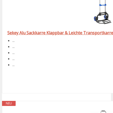
Sekey Alu Sackkarre Klappbar & Leichte Transportkarre 
...
...
...
...
...
NEU