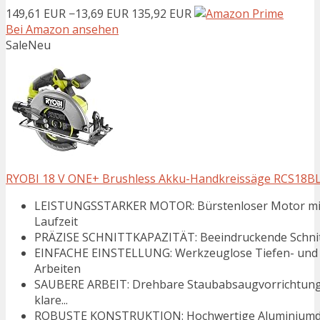
149,61 EUR
−13,69 EUR
135,92 EUR
Bei Amazon ansehen
Sale
Neu
RYOBI 18 V ONE+ Brushless Akku-Handkreissäge RCS18BL
LEISTUNGSSTARKER MOTOR: Bürstenloser Motor mit 
Laufzeit
PRÄZISE SCHNITTKAPAZITÄT: Beeindruckende Schnitttief
EINFACHE EINSTELLUNG: Werkzeuglose Tiefen- und G
Arbeiten
SAUBERE ARBEIT: Drehbare Staubabsaugvorrichtung 
klare...
ROBUSTE KONSTRUKTION: Hochwertige Aluminiumd