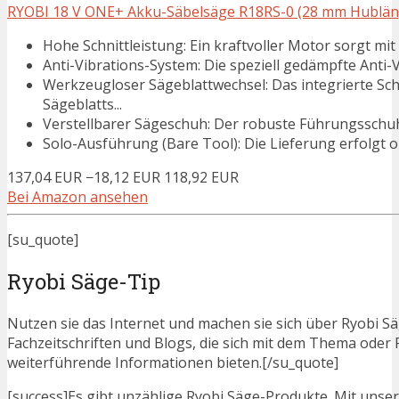
RYOBI 18 V ONE+ Akku-Säbelsäge R18RS-0 (28 mm Hublänge,
Hohe Schnittleistung: Ein kraftvoller Motor sorgt mi
Anti-Vibrations-System: Die speziell gedämpfte Anti-Vi
Werkzeugloser Sägeblattwechsel: Das integrierte Sc
Sägeblatts...
Verstellbarer Sägeschuh: Der robuste Führungsschuh l
Solo-Ausführung (Bare Tool): Die Lieferung erfolgt 
137,04 EUR
−18,12 EUR
118,92 EUR
Bei Amazon ansehen
[su_quote]
Ryobi Säge-Tip
Nutzen sie das Internet und machen sie sich über Ryobi Säg
Fachzeitschriften und Blogs, die sich mit dem Thema ode
weiterführende Informationen bieten.[/su_quote]
[success]Es gibt unzählige Ryobi Säge-Produkte. Mit unsere