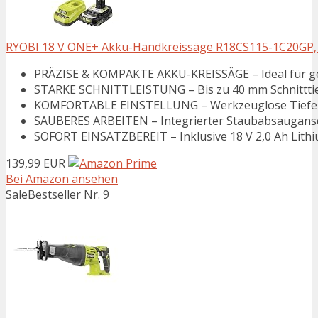
RYOBI 18 V ONE+ Akku-Handkreissäge R18CS115-1C20GP, 11
PRÄZISE & KOMPAKTE AKKU-KREISSÄGE – Ideal für gera
STARKE SCHNITTLEISTUNG – Bis zu 40 mm Schnitttiefe b
KOMFORTABLE EINSTELLUNG – Werkzeuglose Tiefen- u
SAUBERES ARBEITEN – Integrierter Staubabsauganschlus
SOFORT EINSATZBEREIT – Inklusive 18 V 2,0 Ah Lithiu
139,99 EUR
Bei Amazon ansehen
Sale
Bestseller Nr. 9