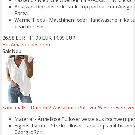
Passend - Niedliche Oberteil mit V-Ausschnitt, die sich
Anlässe - Rippenstrick Tank Top perfekt zum Ausgehe
Party...
Warme Tipps - Maschinen- oder Handwäsche in kaltem
beachten Sie...
26,98 EUR
−11,99 EUR
14,99 EUR
Bei Amazon ansehen
Sale
Neu
Saodimallsu Damen V-Ausschnitt Pullover Weste Oversized 
Material - Ärmellose Pullover weste aus hochwertigem 
Eigenschaften - Strickpullover Tank Tops mit tiefem 
übergroßer...