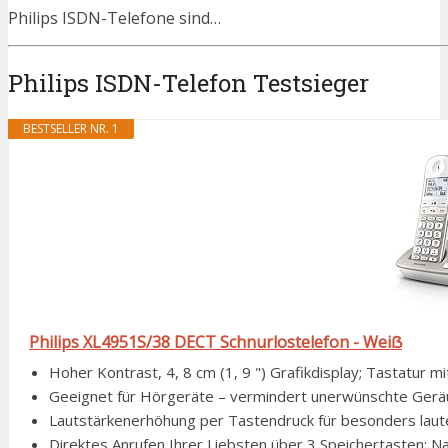
Philips ISDN-Telefone sind…
Philips ISDN-Telefon Testsieger
BESTSELLER NR. 1
Philips XL4951S/38 DECT Schnurlostelefon - Weiẞ
Hoher Kontrast, 4, 8 cm (1, 9 ") Grafikdisplay; Tastatur mit
Geeignet für Hörgeräte – vermindert unerwünschte Ger
Lautstärkenerhöhung per Tastendruck für besonders lau
Direktes Anrufen Ihrer Liebsten über 3 Speichertasten; Nac