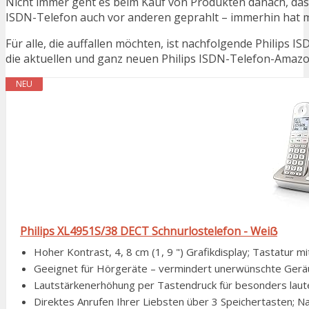
Nicht immer geht es beim Kauf von Produkten danach, dass
ISDN-Telefon auch vor anderen geprahlt – immerhin hat
Für alle, die auffallen möchten, ist nachfolgende Philips 
die aktuellen und ganz neuen Philips ISDN-Telefon-Amazon
NEU
Philips XL4951S/38 DECT Schnurlostelefon - Weiẞ
Hoher Kontrast, 4, 8 cm (1, 9 ") Grafikdisplay; Tastatur mit
Geeignet für Hörgeräte – vermindert unerwünschte Ger
Lautstärkenerhöhung per Tastendruck für besonders lau
Direktes Anrufen Ihrer Liebsten über 3 Speichertasten; Nac