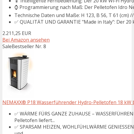
📱 Intelligente Fernbedienung: Der 20 kW Wi-Fi Hydro
⌚ Programmierung nach Maß: Der Pelletofen Idro New
Technische Daten und Maße: H 123, B 56, T 61 (cm) // 
✅ QUALITÄT UND GARANTIE "Made in Italy": Der 20 kW 
2.211,25 EUR
Bei Amazon ansehen
Sale
Bestseller Nr. 8
NEMAXX® P18 Wasserführender Hydro-Pelletofen 18 kW bi
✅ WÄRME FÜRS GANZE ZUHAUSE – WASSERFÜHREND
Pelletofen liefert...
✅ SPARSAM HEIZEN, WOHLFÜHLWÄRME GENIESSEN – 
und...