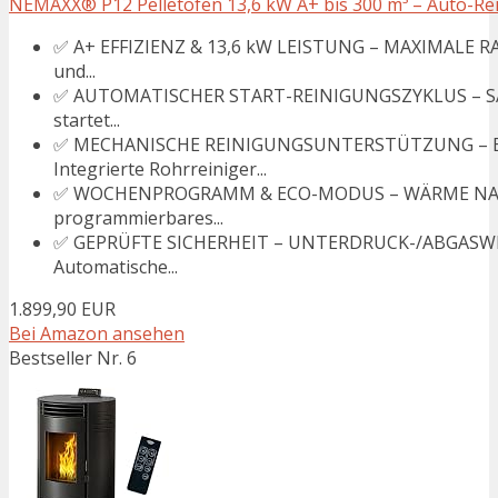
NEMAXX® P12 Pelletofen 13,6 kW A+ bis 300 m³ – Auto-R
✅ A+ EFFIZIENZ & 13,6 kW LEISTUNG – MAXIMALE RA
und...
✅ AUTOMATISCHER START-REINIGUNGSZYKLUS – SAU
startet...
✅ MECHANISCHE REINIGUNGSUNTERSTÜTZUNG – 
Integrierte Rohrreiniger...
✅ WOCHENPROGRAMM & ECO-MODUS – WÄRME NACH
programmierbares...
✅ GEPRÜFTE SICHERHEIT – UNTERDRUCK-/ABGA
Automatische...
1.899,90 EUR
Bei Amazon ansehen
Bestseller Nr. 6