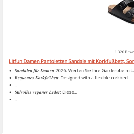
1.320 Bewe
Litfun Damen Pantoletten Sandale mit Korkfußbett, Somm
𝑺𝒂𝒏𝒅𝒂𝒍𝒆𝒏 𝒇𝒖̈𝒓 𝑫𝒂𝒎𝒆𝒏 2026: Werten Sie Ihre Garderobe mit..
𝑩𝒆𝒒𝒖𝒆𝒎𝒆𝒔 𝑲𝒐𝒓𝒌𝒇𝒖ß𝒃𝒆𝒕𝒕: Designed with a flexible corkbed...
...
𝑺𝒕𝒊𝒍𝒗𝒐𝒍𝒍𝒆𝒔 𝒗𝒆𝒈𝒂𝒏𝒆𝒔 𝑳𝒆𝒅𝒆𝒓: Diese...
...