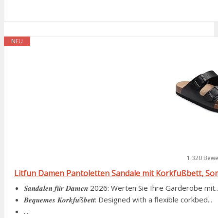
NEU
1.320 Bewe
Litfun Damen Pantoletten Sandale mit Korkfußbett, Somm
𝑺𝒂𝒏𝒅𝒂𝒍𝒆𝒏 𝒇𝒖̈𝒓 𝑫𝒂𝒎𝒆𝒏 2026: Werten Sie Ihre Garderobe mit..
𝑩𝒆𝒒𝒖𝒆𝒎𝒆𝒔 𝑲𝒐𝒓𝒌𝒇𝒖ß𝒃𝒆𝒕𝒕: Designed with a flexible corkbed...
...