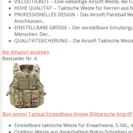
VIELSEITIGKEIT – Eine vielseitige Airsoft Weste, die fü
HOHE QUALITÄT – Taktische Weste für Herren aus 600
PROFESSIONELLES DESIGN – Das Airsoft Paintball Wes
Anschlüssen...
EINSTELLBARE GRÖSSE – Der verstellbare Schulterg
Menschen. Der...
QUALITÄTSSICHERUNG – Die Airsoft Taktische Weste is
Bei Amazon ansehen
Bestseller Nr. 4
Bon amixyl Tactical Einstellbare Armee Militärische Angriff 
Einstellbare taktische Weste für Erwachsene, S-XXL, 
Outdoor-Weste aus dauerhaftem Nylon-Schreiben von