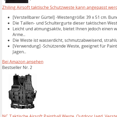
Zhiling Airsoft taktische Schutzweste kann angepasst werde
[Verstellbarer Gürtel] -Westengröße: 39 x 51 cm. Bund
Die Taillen- und Schultergurte dieser taktischen West
Leicht und atmungsaktiv, bietet Ihnen jedoch einen w
Arme...
Die Weste ist wasserdicht, schmutzabweisend, strahlu
[Verwendung] -Schützende Weste, geeignet für Paint
Jagen...
Bei Amazon ansehen
Bestseller Nr. 2
NC Taktische Airsoft Paintball Weste, Outdoor Jagd, Verste