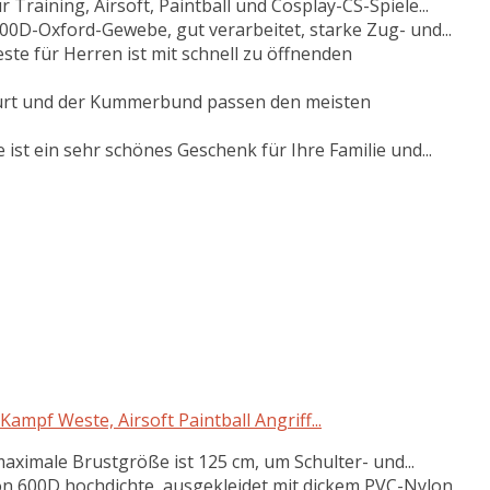
r Training, Airsoft, Paintball und Cosplay-CS-Spiele...
D-Oxford-Gewebe, gut verarbeitet, starke Zug- und...
te für Herren ist mit schnell zu öffnenden
urt und der Kummerbund passen den meisten
t ein sehr schönes Geschenk für Ihre Familie und...
Kampf Weste, Airsoft Paintball Angriff...
maximale Brustgröße ist 125 cm, um Schulter- und...
 600D hochdichte, ausgekleidet mit dickem PVC-Nylon,