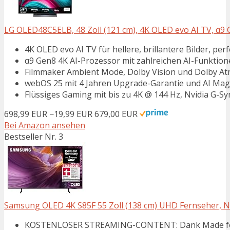
LG OLED48C5ELB, 48 Zoll (121 cm), 4K OLED evo AI TV, α9 G
4K OLED evo AI TV für hellere, brillantere Bilder, pe
α9 Gen8 4K AI-Prozessor mit zahlreichen AI-Funktion
Filmmaker Ambient Mode, Dolby Vision und Dolby At
webOS 25 mit 4 Jahren Upgrade-Garantie und AI Ma
Flüssiges Gaming mit bis zu 4K @ 144 Hz, Nvidia G-
698,99 EUR
−19,99 EUR
679,00 EUR
Bei Amazon ansehen
Bestseller Nr. 3
Samsung OLED 4K S85F 55 Zoll (138 cm) UHD Fernseher, N
KOSTENLOSER STREAMING-CONTENT: Dank Made for G