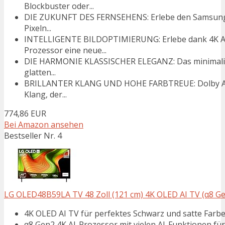
Blockbuster oder...
DIE ZUKUNFT DES FERNSEHENS: Erlebe den Samsung 
Pixeln...
INTELLIGENTE BILDOPTIMIERUNG: Erlebe dank 4K AI
Prozessor eine neue...
DIE HARMONIE KLASSISCHER ELEGANZ: Das minimalisti
glatten...
BRILLANTER KLANG UND HOHE FARBTREUE: Dolby Atm
Klang, der...
774,86 EUR
Bei Amazon ansehen
Bestseller Nr. 4
LG OLED48B59LA TV 48 Zoll (121 cm) 4K OLED AI TV (α8 Gen
4K OLED AI TV für perfektes Schwarz und satte Farb
α8 Gen2 4K AI-Prozessor mit vielen AI-Funktionen fü