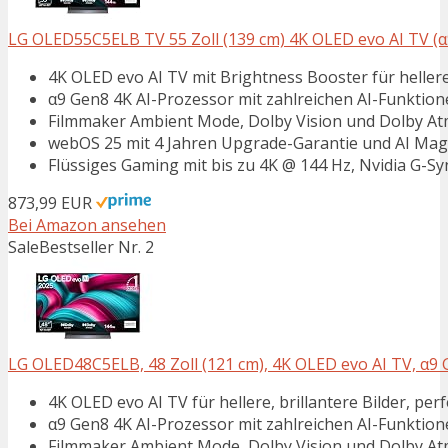
LG OLED55C5ELB TV 55 Zoll (139 cm) 4K OLED evo AI TV (α9
4K OLED evo AI TV mit Brightness Booster für hellere
α9 Gen8 4K AI-Prozessor mit zahlreichen AI-Funktion
Filmmaker Ambient Mode, Dolby Vision und Dolby At
webOS 25 mit 4 Jahren Upgrade-Garantie und AI Ma
Flüssiges Gaming mit bis zu 4K @ 144 Hz, Nvidia G-
873,99 EUR
Bei Amazon ansehen
Sale
Bestseller Nr. 2
LG OLED48C5ELB, 48 Zoll (121 cm), 4K OLED evo AI TV, α9 G
4K OLED evo AI TV für hellere, brillantere Bilder, pe
α9 Gen8 4K AI-Prozessor mit zahlreichen AI-Funktion
Filmmaker Ambient Mode, Dolby Vision und Dolby At