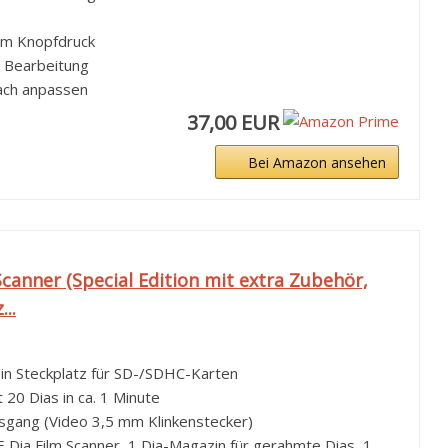
nem Knopfdruck
e Bearbeitung
fach anpassen
37,00 EUR
Bei Amazon ansehen
 Scanner (Special Edition mit extra Zubehör,
..
in Steckplatz für SD-/SDHC-Karten
 20 Dias in ca. 1 Minute
usgang (Video 3,5 mm Klinkenstecker)
E Dia Film Scanner, 1 Dia-Magazin für gerahmte Dias, 1