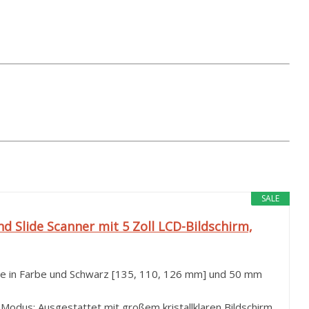
SALE
d Slide Scanner mit 5 Zoll LCD-Bildschirm,
ive in Farbe und Schwarz [135, 110, 126 mm] und 50 mm
-Modus: Ausgestattet mit großem kristallklaren Bildschirm