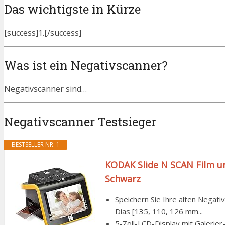
Das wichtigste in Kürze
[success]1.[/success]
Was ist ein Negativscanner?
Negativscanner sind…
Negativscanner Testsieger
BESTSELLER NR. 1
KODAK Slide N SCAN Film un
Schwarz
Speichern Sie Ihre alten Negat
Dias [135, 110, 126 mm...
5-Zoll-LCD-Display mit Galerier