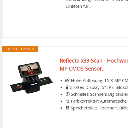
Schlitten für...
BESTSELLER NR. 5
Reflecta x33-Scan - Hochwe
MP CMOS-Sensor...
📸 Hohe Auflösung: 15,3 MP CM
🖥️ Großes Display: 5" IPS-Bilds
⏱️ Schnelles Scannen: Digitalisie
🎨 Farbkorrektur: Automatische
💾 Speicherplatz: Speichert Bil