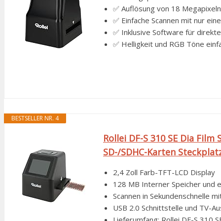
✅ Auflösung von 18 Megapixeln
✅ Einfache Scannen mit nur ei
✅ Inklusive Software für direkt
✅ Helligkeit und RGB Töne ein
BESTSELLER NR. 4
Rollei DF-S 310 SE Dia Film
SD-/SDHC-Karten Steckplatz.
2,4 Zoll Farb-TFT-LCD Display
128 MB Interner Speicher und e
Scannen in Sekundenschnelle mit
USB 2.0 Schnittstelle und TV-A
Lieferumfang: Rollei DF-S 310 S