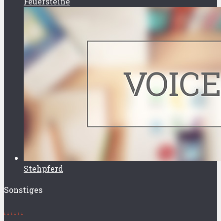
Feuersteine
Stehpferd
Sonstiges
.
.
.
.
.
.