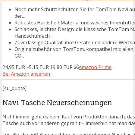
Noch mehr Schutz: schützen Sie Ihr TomTom Navi auc
der...
Robustes Hardshell-Material und weiches Innenfutter
Schlankes, leichtes Design: die klassische TomTom Na
Handschuhfach...
Zuverlässige Qualität: ihre Geräte und andere Wertsa
Originalzubehör von TomTom, kompatibel mit: allen T
GO...
24,95 EUR
−5,15 EUR
19,80 EUR
Bei Amazon ansehen
[su_quote]
Navi Tasche Neuerscheinungen
Nicht immer geht es beim Kauf von Produkten danach, dass
Tasche auch vor anderen geprahlt – immerhin hat man da
Für alle, die auffallen möchten, ist nachfolgende Navi Tas