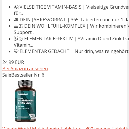
🤗 VIELSEITIGE VITAMIN-BASIS | Vielseitige Grundver
für...
📆 DEIN JAHRESVORRAT | 365 Tabletten und nur 1 dav
🙏🏻 DEIN WOHLFÜHL-KOMPLEX | Wir kombinieren Vit
Support...
🙌🏻 ELEMENTAR EFFEKTIV | *Vitamin D und Zink tr
Vitamin...
💡 ELEMENTAR GEDACHT | Nur drin, was reingehört: U
24,99 EUR
Bei Amazon ansehen
Sale
Bestseller Nr. 6
WeightWorld Multivitamin Tabletten - 400 vegane Tablette