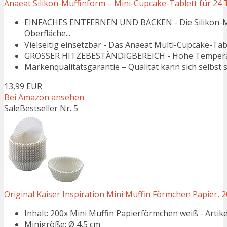
Anaeat Silikon-Muffinform – Mini-Cupcake-Tablett für 24 
EINFACHES ENTFERNEN UND BACKEN - Die Silikon-Muf
Oberfläche...
Vielseitig einsetzbar - Das Anaeat Multi-Cupcake-Tabl
GROSSER HITZEBESTÄNDIGBEREICH - Hohe Temperaturb
Markenqualitätsgarantie – Qualität kann sich selbst s
13,99 EUR
Bei Amazon ansehen
Sale
Bestseller Nr. 5
Original Kaiser Inspiration Mini Muffin Förmchen Papier, 200
Inhalt: 200x Mini Muffin Papierförmchen weiß - Art
Minigröße: Ø 4,5 cm