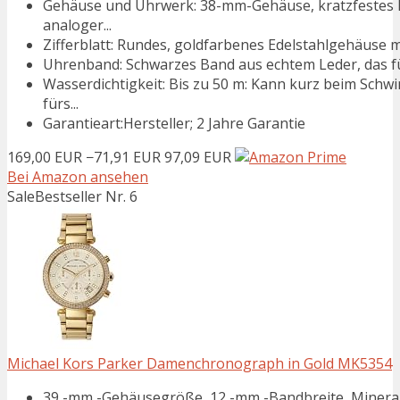
Gehäuse und Uhrwerk: 38-mm-Gehäuse, kratzfestes M
analoger...
Zifferblatt: Rundes, goldfarbenes Edelstahlgehäuse m
Uhrenband: Schwarzes Band aus echtem Leder, das für 
Wasserdichtigkeit: Bis zu 50 m: Kann kurz beim Sch
fürs...
Garantieart:Hersteller; 2 Jahre Garantie
169,00 EUR
−71,91 EUR
97,09 EUR
Bei Amazon ansehen
Sale
Bestseller Nr. 6
Michael Kors Parker Damenchronograph in Gold MK5354
39 -mm -Gehäusegröße, 12 -mm -Bandbreite, Mineral