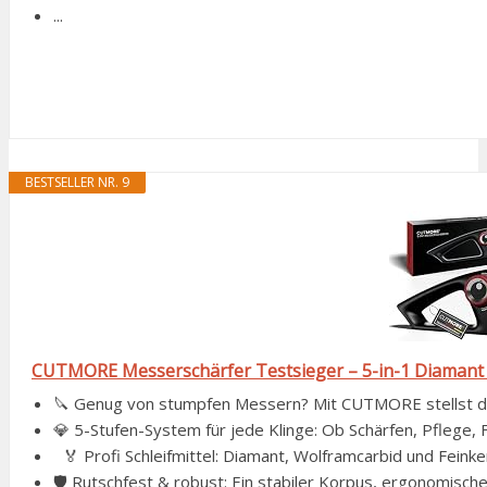
...
BESTSELLER NR. 9
CUTMORE Messerschärfer Testsieger – 5-in-1 Diamant M
🔪 Genug von stumpfen Messern? Mit CUTMORE stellst du 
💎 5-Stufen-System für jede Klinge: Ob Schärfen, Pflege, F
🏅 Profi Schleifmittel: Diamant, Wolframcarbid und Feinker
🛡️ Rutschfest & robust: Ein stabiler Korpus, ergonomische