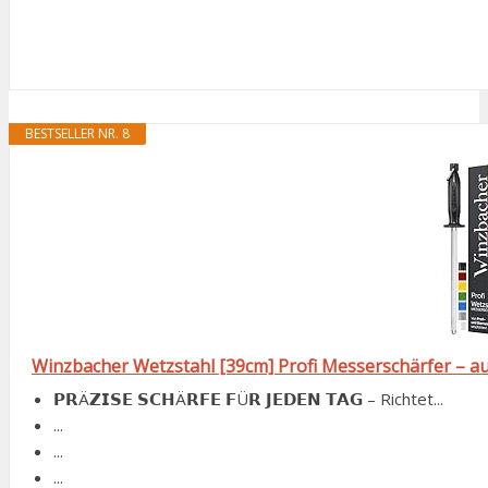
BESTSELLER NR. 8
Winzbacher Wetzstahl [39cm] Profi Messerschärfer – au
𝗣𝗥Ä𝗭𝗜𝗦𝗘 𝗦𝗖𝗛Ä𝗥𝗙𝗘 𝗙Ü𝗥 𝗝𝗘𝗗𝗘𝗡 𝗧𝗔𝗚 – Richtet...
...
...
...