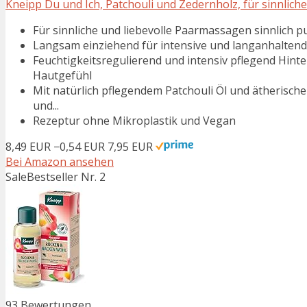
Kneipp Du und Ich, Patchouli und Zedernholz, für sinnlic
Für sinnliche und liebevolle Paarmassagen sinnlich p
Langsam einziehend für intensive und langanhalte
Feuchtigkeitsregulierend und intensiv pflegend Hin
Hautgefühl
Mit natürlich pflegendem Patchouli Öl und ätherisch
und...
Rezeptur ohne Mikroplastik und Vegan
8,49 EUR
−0,54 EUR
7,95 EUR
Bei Amazon ansehen
Sale
Bestseller Nr. 2
93 Bewertungen