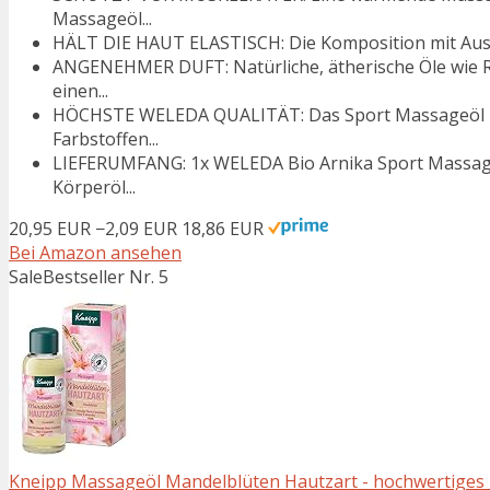
Massageöl...
HÄLT DIE HAUT ELASTISCH: Die Komposition mit Auszü
ANGENEHMER DUFT: Natürliche, ätherische Öle wie R
einen...
HÖCHSTE WELEDA QUALITÄT: Das Sport Massageöl ist 
Farbstoffen...
LIEFERUMFANG: 1x WELEDA Bio Arnika Sport Massage
Körperöl...
20,95 EUR
−2,09 EUR
18,86 EUR
Bei Amazon ansehen
Sale
Bestseller Nr. 5
Kneipp Massageöl Mandelblüten Hautzart - hochwertiges Ma