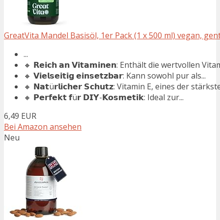
GreatVita Mandel Basisöl, 1er Pack (1 x 500 ml) vegan, gente
...
🔸 𝗥𝗲𝗶𝗰𝗵 𝗮𝗻 𝗩𝗶𝘁𝗮𝗺𝗶𝗻𝗲𝗻: Enthält die wertvollen Vita
🔸 𝗩𝗶𝗲𝗹𝘀𝗲𝗶𝘁𝗶𝗴 𝗲𝗶𝗻𝘀𝗲𝘁𝘇𝗯𝗮𝗿: Kann sowohl pur als...
🔸 𝗡𝗮𝘁ü𝗿𝗹𝗶𝗰𝗵𝗲𝗿 𝗦𝗰𝗵𝘂𝘁𝘇: Vitamin E, eines der stärkste
🔸 𝗣𝗲𝗿𝗳𝗲𝗸𝘁 𝗳ü𝗿 𝗗𝗜𝗬-𝗞𝗼𝘀𝗺𝗲𝘁𝗶𝗸: Ideal zur...
6,49 EUR
Bei Amazon ansehen
Neu