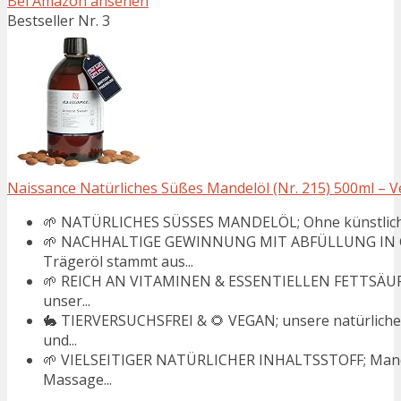
Bei Amazon ansehen
Bestseller Nr. 3
Naissance Natürliches Süßes Mandelöl (Nr. 215) 500ml – Veg
🌱 NATÜRLICHES SÜSSES MANDELÖL; Ohne künstliche Ko
🌱 NACHHALTIGE GEWINNUNG MIT ABFÜLLUNG IN G
Trägeröl stammt aus...
🌱 REICH AN VITAMINEN & ESSENTIELLEN FETTSÄUREN;
unser...
🐇 TIERVERSUCHSFREI & 🌻 VEGAN; unsere natürlichen
und...
🌱 VIELSEITIGER NATÜRLICHER INHALTSSTOFF; Mandelö
Massage...