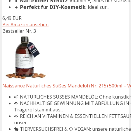
🔸 𝗡𝗮𝘁ü𝗿𝗹𝗶𝗰𝗵𝗲𝗿 𝗦𝗰𝗵𝘂𝘁𝘇: Vitamin E, eines der stärkste
🔸 𝗣𝗲𝗿𝗳𝗲𝗸𝘁 𝗳ü𝗿 𝗗𝗜𝗬-𝗞𝗼𝘀𝗺𝗲𝘁𝗶𝗸: Ideal zur...
6,49 EUR
Bei Amazon ansehen
Bestseller Nr. 3
Naissance Natürliches Süßes Mandelöl (Nr. 215) 500ml – Veg
🌱 NATÜRLICHES SÜSSES MANDELÖL; Ohne künstliche Ko
🌱 NACHHALTIGE GEWINNUNG MIT ABFÜLLUNG IN G
Trägeröl stammt aus...
🌱 REICH AN VITAMINEN & ESSENTIELLEN FETTSÄUREN;
unser...
🐇 TIERVERSUCHSFREI & 🌻 VEGAN; unsere natürlichen