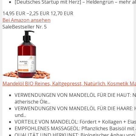
[Deutsches Startup mit Herz] – Heldengrün – mehr als n
14,95 EUR
−2,25 EUR
12,70 EUR
Bei Amazon ansehen
Sale
Bestseller Nr. 5
Mandelöl BIO Reines, Kaltgepresst, Natürlich. Kosmetik Mas
VERWENDUNGEN VON MANDELÖL FÜR DIE HAUT: Natür
ätherische Öle...
VERWENDUNGEN VON MANDELÖL FÜR DIE HAARE: Haaröl
und...
VORTEILE VON MANDELÖL: Fördert + Kollagen + Elastin + 
EMPFOHLENES MASSAGEÖL: Pflanzliches Basisöl mit and
QUALITÄT UND HERKUNFT: Biologischer Anbau von Ma