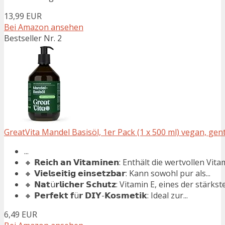
13,99 EUR
Bei Amazon ansehen
Bestseller Nr. 2
GreatVita Mandel Basisöl, 1er Pack (1 x 500 ml) vegan, gente
...
🔸 𝗥𝗲𝗶𝗰𝗵 𝗮𝗻 𝗩𝗶𝘁𝗮𝗺𝗶𝗻𝗲𝗻: Enthält die wertvollen Vita
🔸 𝗩𝗶𝗲𝗹𝘀𝗲𝗶𝘁𝗶𝗴 𝗲𝗶𝗻𝘀𝗲𝘁𝘇𝗯𝗮𝗿: Kann sowohl pur als...
🔸 𝗡𝗮𝘁ü𝗿𝗹𝗶𝗰𝗵𝗲𝗿 𝗦𝗰𝗵𝘂𝘁𝘇: Vitamin E, eines der stärkste
🔸 𝗣𝗲𝗿𝗳𝗲𝗸𝘁 𝗳ü𝗿 𝗗𝗜𝗬-𝗞𝗼𝘀𝗺𝗲𝘁𝗶𝗸: Ideal zur...
6,49 EUR