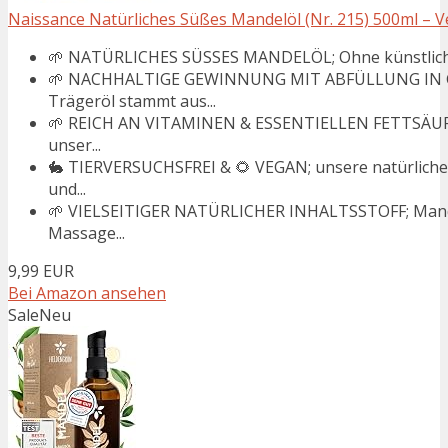
Naissance Natürliches Süßes Mandelöl (Nr. 215) 500ml – Veg
🌱 NATÜRLICHES SÜSSES MANDELÖL; Ohne künstliche Ko
🌱 NACHHALTIGE GEWINNUNG MIT ABFÜLLUNG IN G
Trägeröl stammt aus...
🌱 REICH AN VITAMINEN & ESSENTIELLEN FETTSÄUREN;
unser...
🐇 TIERVERSUCHSFREI & 🌻 VEGAN; unsere natürlichen
und...
🌱 VIELSEITIGER NATÜRLICHER INHALTSSTOFF; Mandelö
Massage...
9,99 EUR
Bei Amazon ansehen
Sale
Neu