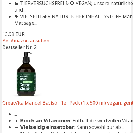
🐇 TIERVERSUCHSFREI & 🌻 VEGAN; unsere natürlichen
und...
🌱 VIELSEITIGER NATÜRLICHER INHALTSSTOFF; Mandelö
Massage...
13,99 EUR
Bei Amazon ansehen
Bestseller Nr. 2
GreatVita Mandel Basisöl, 1er Pack (1 x 500 ml) vegan, gente
...
🔸 𝗥𝗲𝗶𝗰𝗵 𝗮𝗻 𝗩𝗶𝘁𝗮𝗺𝗶𝗻𝗲𝗻: Enthält die wertvollen Vita
🔸 𝗩𝗶𝗲𝗹𝘀𝗲𝗶𝘁𝗶𝗴 𝗲𝗶𝗻𝘀𝗲𝘁𝘇𝗯𝗮𝗿: Kann sowohl pur als...