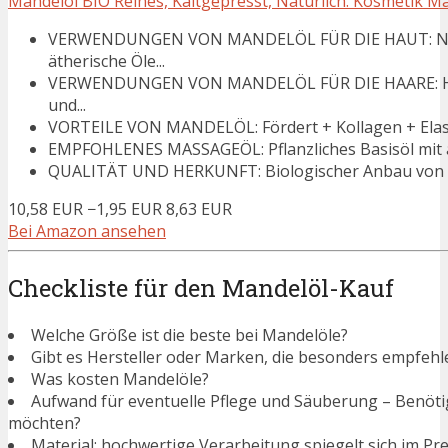
Mandelöl BIO Reines, Kaltgepresst, Natürlich. Kosmetik Mas
VERWENDUNGEN VON MANDELÖL FÜR DIE HAUT: Natür
ätherische Öle...
VERWENDUNGEN VON MANDELÖL FÜR DIE HAARE: Haaröl
und...
VORTEILE VON MANDELÖL: Fördert + Kollagen + Elastin + 
EMPFOHLENES MASSAGEÖL: Pflanzliches Basisöl mit and
QUALITÄT UND HERKUNFT: Biologischer Anbau von Ma
10,58 EUR
−1,95 EUR
8,63 EUR
Bei Amazon ansehen
Checkliste für den Mandelöl-Kauf
Welche Größe ist die beste bei Mandelöle?
Gibt es Hersteller oder Marken, die besonders empfehl
Was kosten Mandelöle?
Aufwand für eventuelle Pflege und Säuberung – Benötigen
möchten?
Material: hochwertige Verarbeitung spiegelt sich im Pre