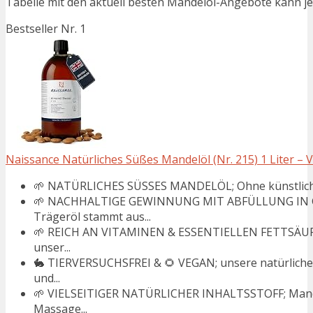
Tabelle mit den aktuell besten Mandelöl-Angebote kann jedo
Bestseller Nr. 1
Naissance Natürliches Süßes Mandelöl (Nr. 215) 1 Liter – Ve
🌱 NATÜRLICHES SÜSSES MANDELÖL; Ohne künstliche Ko
🌱 NACHHALTIGE GEWINNUNG MIT ABFÜLLUNG IN G
Trägeröl stammt aus...
🌱 REICH AN VITAMINEN & ESSENTIELLEN FETTSÄUREN;
unser...
🐇 TIERVERSUCHSFREI & 🌻 VEGAN; unsere natürlichen
und...
🌱 VIELSEITIGER NATÜRLICHER INHALTSSTOFF; Mandelö
Massage...