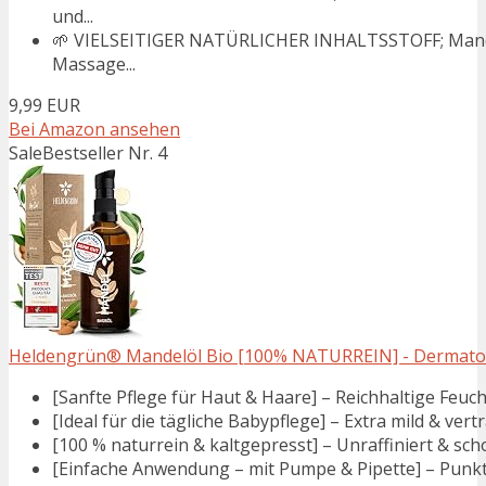
und...
🌱 VIELSEITIGER NATÜRLICHER INHALTSSTOFF; Mandelö
Massage...
9,99 EUR
Bei Amazon ansehen
Sale
Bestseller Nr. 4
Heldengrün® Mandelöl Bio [100% NATURREIN] - Dermatologi
[Sanfte Pflege für Haut & Haare] – Reichhaltige Feuch
[Ideal für die tägliche Babypflege] – Extra mild & vert
[100 % naturrein & kaltgepresst] – Unraffiniert & sc
[Einfache Anwendung – mit Pumpe & Pipette] – Punktg