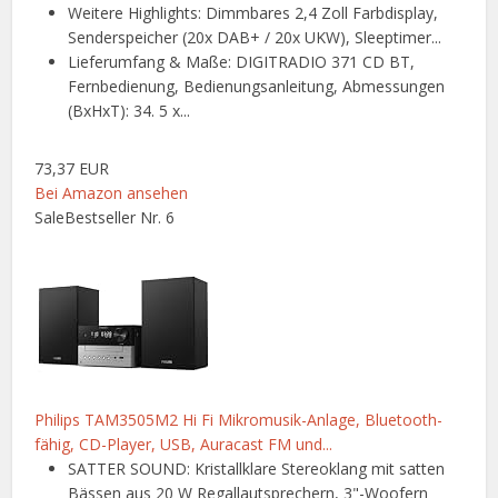
Weitere Highlights: Dimmbares 2,4 Zoll Farbdisplay,
Senderspeicher (20x DAB+ / 20x UKW), Sleeptimer...
Lieferumfang & Maße: DIGITRADIO 371 CD BT,
Fernbedienung, Bedienungsanleitung, Abmessungen
(BxHxT): 34. 5 x...
73,37 EUR
Bei Amazon ansehen
Sale
Bestseller Nr. 6
Philips TAM3505M2 Hi Fi Mikromusik-Anlage, Bluetooth-
fähig, CD-Player, USB, Auracast FM und...
SATTER SOUND: Kristallklare Stereoklang mit satten
Bässen aus 20 W Regallautsprechern, 3"-Woofern