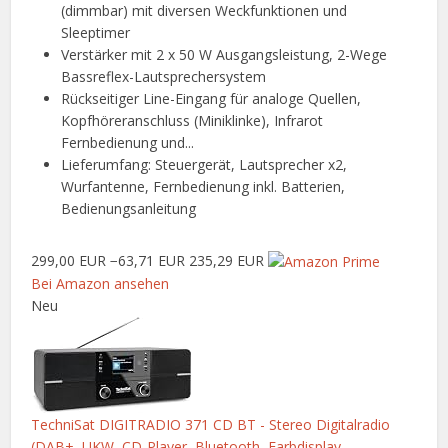
(dimmbar) mit diversen Weckfunktionen und
Sleeptimer
Verstärker mit 2 x 50 W Ausgangsleistung, 2-Wege
Bassreflex-Lautsprechersystem
Rückseitiger Line-Eingang für analoge Quellen,
Kopfhöreranschluss (Miniklinke), Infrarot
Fernbedienung und...
Lieferumfang: Steuergerät, Lautsprecher x2,
Wurfantenne, Fernbedienung inkl. Batterien,
Bedienungsanleitung
299,00 EUR
−63,71 EUR
235,29 EUR
Bei Amazon ansehen
Neu
TechniSat DIGITRADIO 371 CD BT - Stereo Digitalradio
(DAB+, UKW, CD-Player, Bluetooth, Farbdisplay...