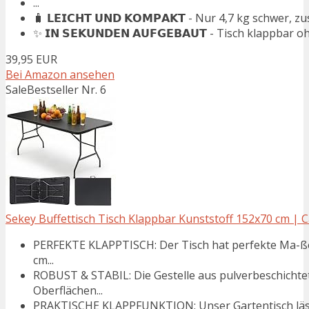
...
🧳 𝗟𝗘𝗜𝗖𝗛𝗧 𝗨𝗡𝗗 𝗞𝗢𝗠𝗣𝗔𝗞𝗧 - Nur 4,7 kg schwer,
✨ 𝗜𝗡 𝗦𝗘𝗞𝗨𝗡𝗗𝗘𝗡 𝗔𝗨𝗙𝗚𝗘𝗕𝗔𝗨𝗧 - Tisch klappbar oh
39,95 EUR
Bei Amazon ansehen
Sale
Bestseller Nr. 6
Sekey Buffettisch Tisch Klappbar Kunststoff 152x70 cm | Ca
PERFEKTE KLAPPTISCH: Der Tisch hat perfekte Ma-ße 
cm...
ROBUST & STABIL: Die Gestelle aus pulverbeschichte
Oberflächen...
PRAKTISCHE KLAPPFUNKTION: Unser Gartentisch läs