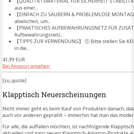
【QUALITÄTSMATERIAL FÜR SICHERHEIT STABILITÄT】
aus einer...
【EINFACH ZU SÄUBERN & PROBLEMLOSE MONTAGE/ 
abwischen, um...
【PRAKTISCHES AUFBEWAHRUNGSNETZ FÜR ZUSÄTZLI
Aufbewahrungsnetz...
【TIPPS ZUR VERWENDUNG】 ① Bitte stellen Sie KEIN
in die...
41,99 EUR
Bei Amazon ansehen
[su_quote]
Klapptisch Neuerscheinungen
Nicht immer geht es beim Kauf von Produkten danach, dass
auch vor anderen geprahlt – immerhin hat man das moder
Für alle, die auffallen möchten, ist nachfolgende Klapptis
aktuellen und ganz neuen Klapptisch-Amazon-Produkte auf