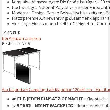
Kompakte Abmessungen: Die Größe beträgt ca. 50 cm x
Hochwertiges Material: Polyethylen in der Farbe anth
Modernes Design: Garten Beistelltisch im zeitgemäß
Platzsparende Aufbewahrung: Zusammenklappbar auf 
Vielseitige Einsatzmöglichkeiten: Geeignet für Gart
19,95 EUR
Bei Amazon ansehen
Bestseller Nr. 5
Alu Klapptisch Campingtisch klappbar 120x60 cm - Multifun
🏕️ 𝗙Ü𝗥 𝗝𝗘𝗗𝗘𝗡 𝗘𝗜𝗡𝗦𝗔𝗧𝗭 𝗚𝗘𝗠𝗔𝗖𝗛𝗧 - Klapptisch...
💪 𝗦𝗧𝗔𝗕𝗜𝗟, 𝗡𝗜𝗖𝗛𝗧 𝗪𝗔𝗖𝗞𝗘𝗟𝗜𝗚 - Robuster Alu-Ra