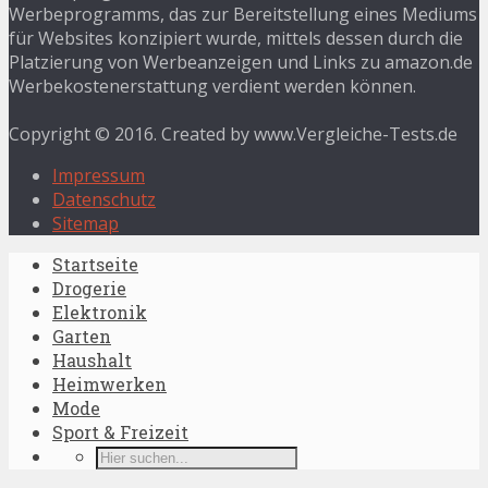
Werbeprogramms, das zur Bereitstellung eines Mediums
für Websites konzipiert wurde, mittels dessen durch die
Platzierung von Werbeanzeigen und Links zu amazon.de
Werbekostenerstattung verdient werden können.
Copyright © 2016. Created by www.Vergleiche-Tests.de
Impressum
Datenschutz
Sitemap
Startseite
Drogerie
Elektronik
Garten
Haushalt
Heimwerken
Mode
Sport & Freizeit