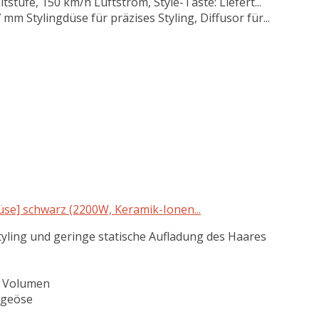
stufe, 150 km/h Luftstrom, Style-Taste: Liefert...
mm Stylingdüse für präzises Styling, Diffusor für...
üse] schwarz (2200W, Keramik-Ionen...
tyling und geringe statische Aufladung des Haares
nd Volumen
ngeöse