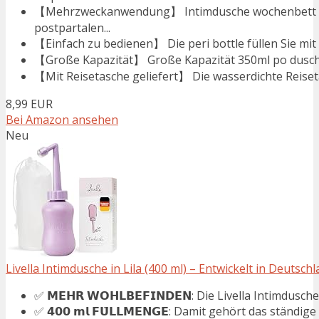
【Mehrzweckanwendung】 Intimdusche wochenbett ist
postpartalen...
【Einfach zu bedienen】 Die peri bottle füllen Sie mit 
【Große Kapazität】 Große Kapazität 350ml po dusche
【Mit Reisetasche geliefert】 Die wasserdichte Reiseta
8,99 EUR
Bei Amazon ansehen
Neu
Livella Intimdusche in Lila (400 ml) – Entwickelt in Deutschla
✅ 𝗠𝗘𝗛𝗥 𝗪𝗢𝗛𝗟𝗕𝗘𝗙𝗜𝗡𝗗𝗘𝗡: Die Livella Intimdusche 
✅ 𝟰𝟬𝟬 𝗺𝗹 𝗙𝗨̈𝗟𝗟𝗠𝗘𝗡𝗚𝗘: Damit gehört das ständige