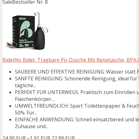
Sale
Bestseller Nr. 8
Bidetlity Bidet, Tragbare Po-Dusche Mit Reisetasche, BPA-F
SAUBERE UND EFFEKTIVE REINIGUNG: Wasser statt Papie
SANFTE REINIGUNG: Schonende Reinigung, ideal für 
tägliche...
PERFEKT FÜR UNTERWEGS: Praktisch zum Einrollen und
Flaschenkörper...
UMWELTFREUNDLICH: Spart Toilettenpapier & Feuchtt
50%. Für...
EINFACHE ANWENDUNG: Schnell einsatzbereit und lei
Zuhause und...
24,90 EUR
−1,91 EUR
22,99 EUR