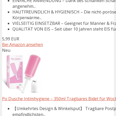
EINFACHE ANWENDUNG – Dank des schlanken Schafts
angenehm...
HAUTFREUNDLICH & HYGIENISCH – Die nicht-poröse Obe
Körperwärme...
VIELSEITIG EINSETZBAR – Geeignet für Männer & Frauen
QUALITÄT VON EIS – Seit über 10 Jahren steht EIS für
5,99 EUR
Bei Amazon ansehen
Neu
Po Dusche Intimhygiene – 350ml Tragbares Bidet für Woche
【Umkehrtes Design & Winkelsput】 Tragbare Postpart
empfindlichsten...