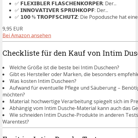
✅ 𝗙𝗟𝗘𝗫𝗜𝗕𝗟𝗘𝗥 𝗙𝗟𝗔𝗦𝗖𝗛𝗘𝗡𝗞𝗢̈𝗥𝗣𝗘𝗥: Der...
✅ 𝗜𝗡𝗡𝗢𝗩𝗔𝗧𝗜𝗩𝗘𝗥 𝗦𝗣𝗥𝗨̈𝗛𝗞𝗢𝗣𝗙: Der...
✅ 𝟭𝟬𝟬 % 𝗧𝗥𝗢𝗣𝗙𝗦𝗖𝗛𝗨𝗧𝗭: Die Popodusche hat ein
9,95 EUR
Bei Amazon ansehen
Checkliste für den Kauf von Intim Du
Welche Größe ist die beste bei Intim Duscheen?
Gibt es Hersteller oder Marken, die besonders empfehl
Was kosten Intim Duscheen?
Aufwand für eventuelle Pflege und Säuberung – Benötigen
möchten?
Material: hochwertige Verarbeitung spiegelt sich im Pre
Abhängig vom Intim Dusche-Material kann auch das Gew
Wie schneiden Intim Dusche-Produkte in anderen Tests
Warentest?