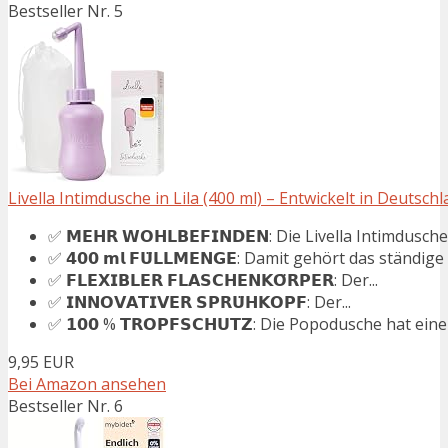
Bestseller Nr. 5
Livella Intimdusche in Lila (400 ml) – Entwickelt in Deutschla
✅ 𝗠𝗘𝗛𝗥 𝗪𝗢𝗛𝗟𝗕𝗘𝗙𝗜𝗡𝗗𝗘𝗡: Die Livella Intimdusche 
✅ 𝟰𝟬𝟬 𝗺𝗹 𝗙𝗨̈𝗟𝗟𝗠𝗘𝗡𝗚𝗘: Damit gehört das ständige
✅ 𝗙𝗟𝗘𝗫𝗜𝗕𝗟𝗘𝗥 𝗙𝗟𝗔𝗦𝗖𝗛𝗘𝗡𝗞𝗢̈𝗥𝗣𝗘𝗥: Der...
✅ 𝗜𝗡𝗡𝗢𝗩𝗔𝗧𝗜𝗩𝗘𝗥 𝗦𝗣𝗥𝗨̈𝗛𝗞𝗢𝗣𝗙: Der...
✅ 𝟭𝟬𝟬 % 𝗧𝗥𝗢𝗣𝗙𝗦𝗖𝗛𝗨𝗧𝗭: Die Popodusche hat ein
9,95 EUR
Bei Amazon ansehen
Bestseller Nr. 6