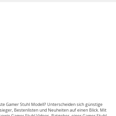
este Gamer Stuhl Modell? Unterscheiden sich günstige
ieger, Bestenlisten und Neuheiten auf einen Blick. Mit
sowie Gamer Stuhl Videos, Ratgeber, einer Gamer Stuhl