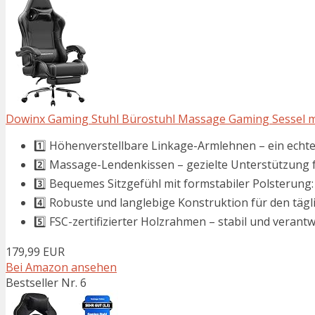
Dowinx Gaming Stuhl Bürostuhl Massage Gaming Sessel mi
1️⃣ Höhenverstellbare Linkage-Armlehnen – ein echtes
2️⃣ Massage-Lendenkissen – gezielte Unterstützung fü
3️⃣ Bequemes Sitzgefühl mit formstabiler Polsterun
4️⃣ Robuste und langlebige Konstruktion für den täglic
5️⃣ FSC-zertifizierter Holzrahmen – stabil und verant
179,99 EUR
Bei Amazon ansehen
Bestseller Nr. 6