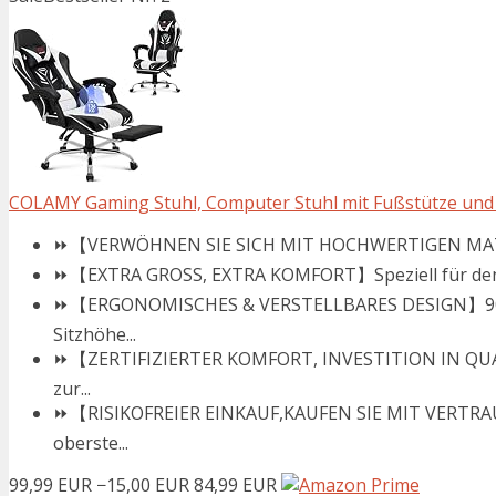
COLAMY Gaming Stuhl, Computer Stuhl mit Fußstütze und L
⏩【VERWÖHNEN SIE SICH MIT HOCHWERTIGEN MATERIALI
⏩【EXTRA GROSS, EXTRA KOMFORT】Speziell für den Spie
⏩【ERGONOMISCHES & VERSTELLBARES DESIGN】90° bis
Sitzhöhe...
⏩【ZERTIFIZIERTER KOMFORT, INVESTITION IN QUALI
zur...
⏩【RISIKOFREIER EINKAUF,KAUFEN SIE MIT VERTRAU
oberste...
99,99 EUR
−15,00 EUR
84,99 EUR