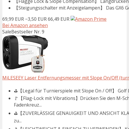
【Flagge Lock & Slope Compensation】 Langdrücken Sie
【Steigungsschalter mit Anzeigelampen】 Das GX6 Golf
69,99 EUR
−3,50 EUR
66,49 EUR
Bei Amazon ansehen
Sale
Bestseller Nr. 9
MiLESEEY Laser Entfernungsmesser mit Slope On/Off (turn
⛳【Legal für Turnierspiele mit Slope On / Off】 Golf 
🚩【Flag-Lock mit Vibrations】Drücken Sie den M-Sch
Fadenkreuz...
⛳【ZUVERLÄSSIGE GENAUIGKEIT UND ANSICHT KLAR】E
zu...
⛳【LEICHTWEIGHT & EINFACH ZU VERWENDEN】 Kompak