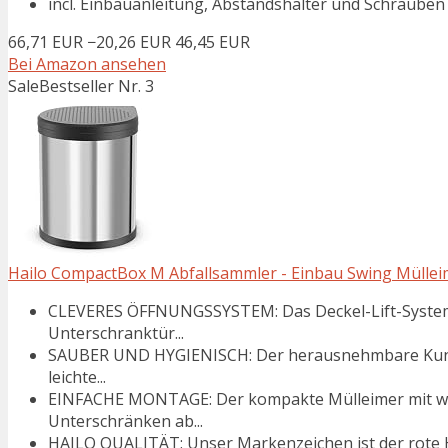
incl. Einbauanleitung, Abstandshalter und Schrauben
66,71 EUR
−20,26 EUR
46,45 EUR
Bei Amazon ansehen
Sale
Bestseller Nr. 3
Hailo CompactBox M Abfallsammler - Einbau Swing Mülleime
CLEVERES ÖFFNUNGSSYSTEM: Das Deckel-Lift-System 
Unterschranktür...
SAUBER UND HYGIENISCH: Der herausnehmbare Kunsts
leichte...
EINFACHE MONTAGE: Der kompakte Mülleimer mit we
Unterschränken ab...
HAILO QUALITÄT: Unser Markenzeichen ist der rote H