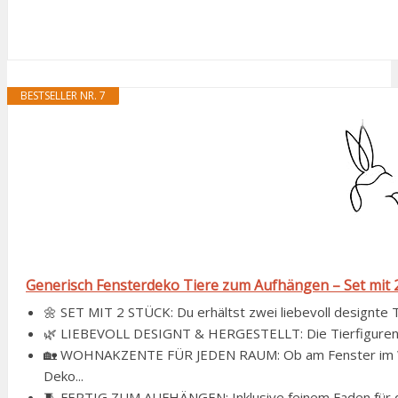
BESTSELLER NR. 7
Generisch Fensterdeko Tiere zum Aufhängen – Set mit 2 D
🌼 SET MIT 2 STÜCK: Du erhältst zwei liebevoll designte Ti
🌿 LIEBEVOLL DESIGNT & HERGESTELLT: Die Tierfiguren w
🏡 WOHNAKZENTE FÜR JEDEN RAUM: Ob am Fenster im Wohn
Deko...
🧵 FERTIG ZUM AUFHÄNGEN: Inklusive feinem Faden für die