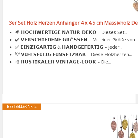
3er Set Holz Herzen Anhänger 4 x 4,5 cm Massivholz 
🌟 𝗛𝗢𝗖𝗛𝗪𝗘𝗥𝗧𝗜𝗚𝗘 𝗡𝗔𝗧𝗨𝗥-𝗗𝗘𝗞𝗢 – Dieses Set...
✔️ 𝗩𝗘𝗥𝗦𝗖𝗛𝗜𝗘𝗗𝗘𝗡𝗘 𝗚𝗥Ö𝗦𝗦𝗘𝗡 – Mit einer Größe von...
✅ 𝗘𝗜𝗡𝗭𝗜𝗚𝗔𝗥𝗧𝗜𝗚 & 𝗛𝗔𝗡𝗗𝗚𝗘𝗙𝗘𝗥𝗧𝗜𝗚 – Jeder...
💡 𝗩𝗜𝗘𝗟𝗦𝗘𝗜𝗧𝗜𝗚 𝗘𝗜𝗡𝗦𝗘𝗧𝗭𝗕𝗔𝗥 – Diese Holzherzen...
🎨 𝗥𝗨𝗦𝗧𝗜𝗞𝗔𝗟𝗘𝗥 𝗩𝗜𝗡𝗧𝗔𝗚𝗘-𝗟𝗢𝗢𝗞 – Die...
BESTSELLER NR. 2