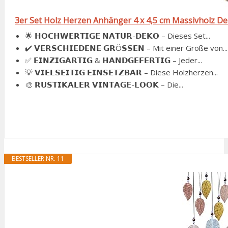
3er Set Holz Herzen Anhänger 4 x 4,5 cm Massivholz 
🌟 𝗛𝗢𝗖𝗛𝗪𝗘𝗥𝗧𝗜𝗚𝗘 𝗡𝗔𝗧𝗨𝗥-𝗗𝗘𝗞𝗢 – Dieses Set...
✔️ 𝗩𝗘𝗥𝗦𝗖𝗛𝗜𝗘𝗗𝗘𝗡𝗘 𝗚𝗥Ö𝗦𝗦𝗘𝗡 – Mit einer Größe von...
✅ 𝗘𝗜𝗡𝗭𝗜𝗚𝗔𝗥𝗧𝗜𝗚 & 𝗛𝗔𝗡𝗗𝗚𝗘𝗙𝗘𝗥𝗧𝗜𝗚 – Jeder...
💡 𝗩𝗜𝗘𝗟𝗦𝗘𝗜𝗧𝗜𝗚 𝗘𝗜𝗡𝗦𝗘𝗧𝗭𝗕𝗔𝗥 – Diese Holzherzen...
🎨 𝗥𝗨𝗦𝗧𝗜𝗞𝗔𝗟𝗘𝗥 𝗩𝗜𝗡𝗧𝗔𝗚𝗘-𝗟𝗢𝗢𝗞 – Die...
BESTSELLER NR. 11