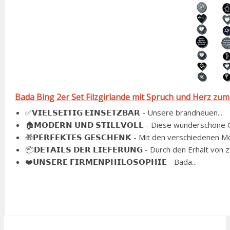
Bada Bing 2er Set Filzgirlande mit Spruch und Herz zum H
✅𝗩𝗜𝗘𝗟𝗦𝗘𝗜𝗧𝗜𝗚 𝗘𝗜𝗡𝗦𝗘𝗧𝗭𝗕𝗔𝗥 - Unsere brandneuen...
🏠𝗠𝗢𝗗𝗘𝗥𝗡 𝗨𝗡𝗗 𝗦𝗧𝗜𝗟𝗟𝗩𝗢𝗟𝗟 - Diese wunderschöne G
🎁𝗣𝗘𝗥𝗙𝗘𝗞𝗧𝗘𝗦 𝗚𝗘𝗦𝗖𝗛𝗘𝗡𝗞 - Mit den verschiedenen M
📦𝗗𝗘𝗧𝗔𝗜𝗟𝗦 𝗗𝗘𝗥 𝗟𝗜𝗘𝗙𝗘𝗥𝗨𝗡𝗚 - Durch den Erhalt von z
❤️𝗨𝗡𝗦𝗘𝗥𝗘 𝗙𝗜𝗥𝗠𝗘𝗡𝗣𝗛𝗜𝗟𝗢𝗦𝗢𝗣𝗛𝗜𝗘 - Bada...