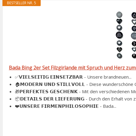
BESTSELLER NR. 5
Bada Bing 2er Set Filzgirlande mit Spruch und Herz zum H
✅𝗩𝗜𝗘𝗟𝗦𝗘𝗜𝗧𝗜𝗚 𝗘𝗜𝗡𝗦𝗘𝗧𝗭𝗕𝗔𝗥 - Unsere brandneuen...
🏠𝗠𝗢𝗗𝗘𝗥𝗡 𝗨𝗡𝗗 𝗦𝗧𝗜𝗟𝗟𝗩𝗢𝗟𝗟 - Diese wunderschöne G
🎁𝗣𝗘𝗥𝗙𝗘𝗞𝗧𝗘𝗦 𝗚𝗘𝗦𝗖𝗛𝗘𝗡𝗞 - Mit den verschiedenen M
📦𝗗𝗘𝗧𝗔𝗜𝗟𝗦 𝗗𝗘𝗥 𝗟𝗜𝗘𝗙𝗘𝗥𝗨𝗡𝗚 - Durch den Erhalt von z
❤️𝗨𝗡𝗦𝗘𝗥𝗘 𝗙𝗜𝗥𝗠𝗘𝗡𝗣𝗛𝗜𝗟𝗢𝗦𝗢𝗣𝗛𝗜𝗘 - Bada...