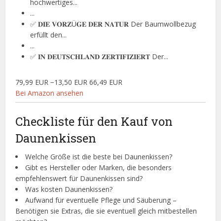
hochwertiges...
...
✅ 𝐃𝐈𝐄 𝐕𝐎𝐑𝐙Ü𝐆𝐄 𝐃𝐄𝐑 𝐍𝐀𝐓𝐔𝐑 Der Baumwollbezug
erfüllt den...
...
✅ 𝐈𝐍 𝐃𝐄𝐔𝐓𝐒𝐂𝐇𝐋𝐀𝐍𝐃 𝐙𝐄𝐑𝐓𝐈𝐅𝐈𝐙𝐈𝐄𝐑𝐓 Der...
79,99 EUR
−13,50 EUR
66,49 EUR
Bei Amazon ansehen
Checkliste für den Kauf von
Daunenkissen
Welche Größe ist die beste bei Daunenkissen?
Gibt es Hersteller oder Marken, die besonders
empfehlenswert für Daunenkissen sind?
Was kosten Daunenkissen?
Aufwand für eventuelle Pflege und Säuberung –
Benötigen sie Extras, die sie eventuell gleich mitbestellen