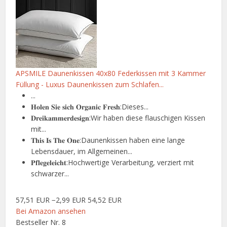
APSMILE Daunenkissen 40x80 Federkissen mit 3 Kammer
Füllung - Luxus Daunenkissen zum Schlafen...
...
𝐇𝐨𝐥𝐞𝐧 𝐒𝐢𝐞 𝐬𝐢𝐜𝐡 𝐎𝐫𝐠𝐚𝐧𝐢𝐜 𝐅𝐫𝐞𝐬𝐡:Dieses...
𝐃𝐫𝐞𝐢𝐤𝐚𝐦𝐦𝐞𝐫𝐝𝐞𝐬𝐢𝐠𝐧:Wir haben diese flauschigen Kissen
mit...
𝐓𝐡𝐢𝐬 𝐈𝐬 𝐓𝐡𝐞 𝐎𝐧𝐞:Daunenkissen haben eine lange
Lebensdauer, im Allgemeinen...
𝐏𝐟𝐥𝐞𝐠𝐞𝐥𝐞𝐢𝐜𝐡𝐭:Hochwertige Verarbeitung, verziert mit
schwarzer...
57,51 EUR
−2,99 EUR
54,52 EUR
Bei Amazon ansehen
Bestseller Nr. 8