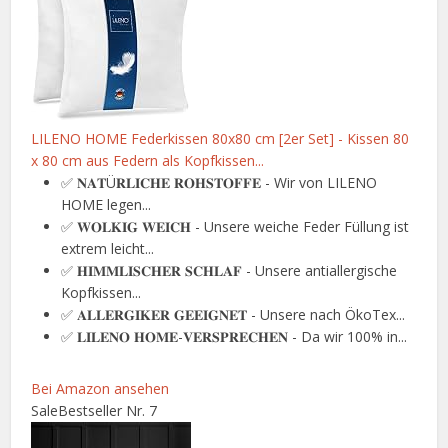
LILENO HOME Federkissen 80x80 cm [2er Set] - Kissen 80
x 80 cm aus Federn als Kopfkissen...
✅ 𝐍𝐀𝐓Ü𝐑𝐋𝐈𝐂𝐇𝐄 𝐑𝐎𝐇𝐒𝐓𝐎𝐅𝐅𝐄 - Wir von LILENO
HOME legen...
✅ 𝐖𝐎𝐋𝐊𝐈𝐆 𝐖𝐄𝐈𝐂𝐇 - Unsere weiche Feder Füllung ist
extrem leicht...
✅ 𝐇𝐈𝐌𝐌𝐋𝐈𝐒𝐂𝐇𝐄𝐑 𝐒𝐂𝐇𝐋𝐀𝐅 - Unsere antiallergische
Kopfkissen...
✅ 𝐀𝐋𝐋𝐄𝐑𝐆𝐈𝐊𝐄𝐑 𝐆𝐄𝐄𝐈𝐆𝐍𝐄𝐓 - Unsere nach ÖkoTex...
✅ 𝐋𝐈𝐋𝐄𝐍𝐎 𝐇𝐎𝐌𝐄-𝐕𝐄𝐑𝐒𝐏𝐑𝐄𝐂𝐇𝐄𝐍 - Da wir 100% in...
Bei Amazon ansehen
Sale
Bestseller Nr. 7