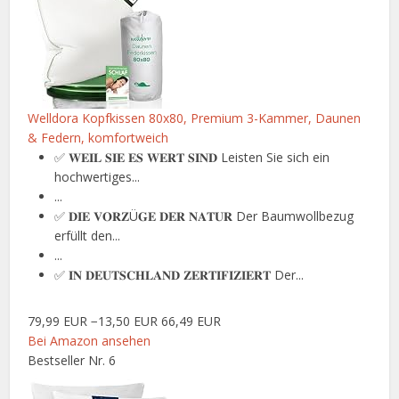
Welldora Kopfkissen 80x80, Premium 3-Kammer, Daunen
& Federn, komfortweich
✅ 𝐖𝐄𝐈𝐋 𝐒𝐈𝐄 𝐄𝐒 𝐖𝐄𝐑𝐓 𝐒𝐈𝐍𝐃 Leisten Sie sich ein
hochwertiges...
...
✅ 𝐃𝐈𝐄 𝐕𝐎𝐑𝐙Ü𝐆𝐄 𝐃𝐄𝐑 𝐍𝐀𝐓𝐔𝐑 Der Baumwollbezug
erfüllt den...
...
✅ 𝐈𝐍 𝐃𝐄𝐔𝐓𝐒𝐂𝐇𝐋𝐀𝐍𝐃 𝐙𝐄𝐑𝐓𝐈𝐅𝐈𝐙𝐈𝐄𝐑𝐓 Der...
79,99 EUR
−13,50 EUR
66,49 EUR
Bei Amazon ansehen
Bestseller Nr. 6