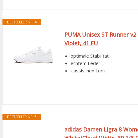
BESTSELLER NR. 4
PUMA Unisex ST Runner v2 
Violet, 41 EU
optimale Stabilität
echtem Leder
klassischen Look
BESTSELLER NR. 5
adidas Damen Ligra 8 Wome
White/Cloud White, 39 1/3 