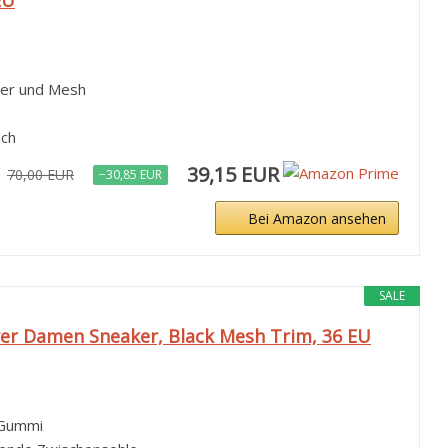
der und Mesh
ich
39,15 EUR
70,00 EUR
−30,85 EUR
Bei Amazon ansehen
SALE
er Damen Sneaker, Black Mesh Trim, 36 EU
s Gummi