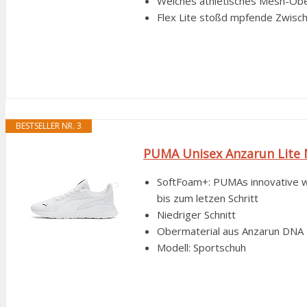
Weiches athletisches Mesh-Obe
Flex Lite stoßd mpfende Zwisc
BESTSELLER NR. 3
PUMA Unisex Anzarun Lite 
SoftFoam+: PUMAs innovative w
bis zum letzen Schritt
Niedriger Schnitt
Obermaterial aus Anzarun DNA
Modell: Sportschuh