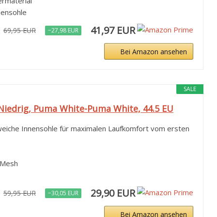
rmaterial
hensohle
41,97 EUR
69,95 EUR
−27,98 EUR
Bei Amazon ansehen
SALE
Niedrig, Puma White-Puma White, 44.5 EU
eiche Innensohle für maximalen Laufkomfort vom ersten
 Mesh
29,90 EUR
59,95 EUR
−30,05 EUR
Bei Amazon ansehen